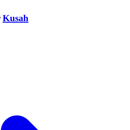
r
Kusah