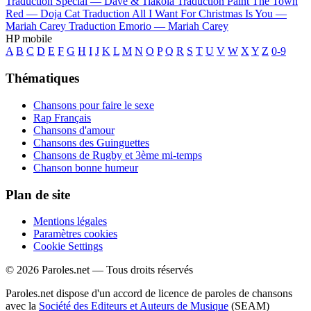
Traduction Special —
Dave & Tiakola
Traduction Paint The Town
Red —
Doja Cat
Traduction All I Want For Christmas Is You —
Mariah Carey
Traduction Emorio —
Mariah Carey
HP mobile
A
B
C
D
E
F
G
H
I
J
K
L
M
N
O
P
Q
R
S
T
U
V
W
X
Y
Z
0-9
Thématiques
Chansons pour faire le sexe
Rap Français
Chansons d'amour
Chansons des Guinguettes
Chansons de Rugby et 3ème mi-temps
Chanson bonne humeur
Plan de site
Mentions légales
Paramètres cookies
Cookie Settings
© 2026 Paroles.net — Tous droits réservés
Paroles.net dispose d'un accord de licence de paroles de chansons
avec la
Société des Editeurs et Auteurs de Musique
(SEAM)