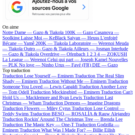
On aime
Notre Dame —
Gazo & Tiakola
100K —
Gazo
Casanova —
Soolking
Laisse Moi —
KeBlack
Saiyan —
Heuss L'enfoiré
Bécane —
Yamê
200K —
Tiakola
Laboratoire —
Werenoi
Meuda
—
Tiakola
Outro —
Gazo & Tiakola
Ailleurs —
Josman
Interlude
—
Gazo & Tiakola
Overdrive —
Ofenbach
1 2 3 4 —
ZOKUSH
La League —
Werenoi
Celui qui part —
Joseph Kamel
Nouvelles
—
PLK
No love —
Ninho
Urus —
Favé (FR)
DIE —
Gazo
Top traduction
Traduction Lose Yourself —
Eminem
Traduction The Real Slim
Shady —
Eminem
Traduction Without Me —
Eminem
Traduction
Someone You Loved —
Lewis Capaldi
Traduction Another Love
—
Tom Odell
Traduction Mockingbird —
Eminem
Traduction Can't
Hold Us —
Macklemore and Ryan Lewis
Traduction Last
Christmas —
Wham
Traduction Demons —
Imagine Dragons
Traduction Flowers —
Miley Cyrus
Traduction Lose Control —
Teddy Swims
Traduction BESO —
ROSALÍA & Rauw Alejandro
Traduction Rockin' Around The Christmas Tree —
Brenda Lee
Traduction The Magic Key —
One-T
Traduction Godzilla —
Eminem
Traduction What Was I Made For? —
Billie Eilish