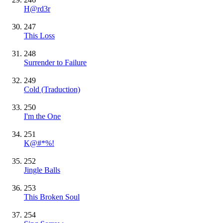
H@rd3r
247
This Loss
248
Surrender to Failure
249
Cold (Traduction)
250
I'm the One
251
K@#*%!
252
Jingle Balls
253
This Broken Soul
254