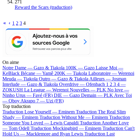
271
Reward the Scars (traduction)
1
2
3
4
On aime
Notre Dame —
Gazo & Tiakola
100K —
Gazo
Laisse Moi —
KeBlack
Bécane —
Yamê
200K —
Tiakola
Laboratoire —
Werenoi
Meuda —
Tiakola
Outro —
Gazo & Tiakola
Ailleurs —
Josman
Interlude —
Gazo & Tiakola
Overdrive —
Ofenbach
1 2 3 4 —
ZOKUSH
La League —
Werenoi
Nouvelles —
PLK
No love —
Ninho
Urus —
Favé (FR)
DIE —
Gazo
Demain —
PLK
Avec Toi
—
Oboy
Akrapo 7 —
Uzi (FR)
Top traduction
Traduction Lose Yourself —
Eminem
Traduction The Real Slim
Shady —
Eminem
Traduction Without Me —
Eminem
Traduction
Someone You Loved —
Lewis Capaldi
Traduction Another Love
—
Tom Odell
Traduction Mockingbird —
Eminem
Traduction Can't
Hold Us —
Macklemore and Ryan Lewis
Traduction Last