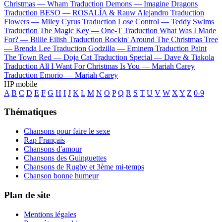
Christmas —
Wham
Traduction Demons —
Imagine Dragons
Traduction BESO —
ROSALÍA & Rauw Alejandro
Traduction
Flowers —
Miley Cyrus
Traduction Lose Control —
Teddy Swims
Traduction The Magic Key —
One-T
Traduction What Was I Made
For? —
Billie Eilish
Traduction Rockin' Around The Christmas Tree
—
Brenda Lee
Traduction Godzilla —
Eminem
Traduction Paint
The Town Red —
Doja Cat
Traduction Special —
Dave & Tiakola
Traduction All I Want For Christmas Is You —
Mariah Carey
Traduction Emorio —
Mariah Carey
HP mobile
A
B
C
D
E
F
G
H
I
J
K
L
M
N
O
P
Q
R
S
T
U
V
W
X
Y
Z
0-9
Thématiques
Chansons pour faire le sexe
Rap Français
Chansons d'amour
Chansons des Guinguettes
Chansons de Rugby et 3ème mi-temps
Chanson bonne humeur
Plan de site
Mentions légales