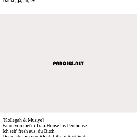
Danke, ja, ah, ey
[Kollegah & Musiye]
Fahre von mei'm Trap-House ins Penthouse
Ich seh' fresh aus, du Bitch
Denn ich kam von Block-Life zu Spotlight