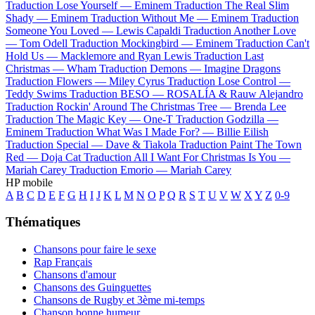
Traduction Lose Yourself —
Eminem
Traduction The Real Slim
Shady —
Eminem
Traduction Without Me —
Eminem
Traduction
Someone You Loved —
Lewis Capaldi
Traduction Another Love
—
Tom Odell
Traduction Mockingbird —
Eminem
Traduction Can't
Hold Us —
Macklemore and Ryan Lewis
Traduction Last
Christmas —
Wham
Traduction Demons —
Imagine Dragons
Traduction Flowers —
Miley Cyrus
Traduction Lose Control —
Teddy Swims
Traduction BESO —
ROSALÍA & Rauw Alejandro
Traduction Rockin' Around The Christmas Tree —
Brenda Lee
Traduction The Magic Key —
One-T
Traduction Godzilla —
Eminem
Traduction What Was I Made For? —
Billie Eilish
Traduction Special —
Dave & Tiakola
Traduction Paint The Town
Red —
Doja Cat
Traduction All I Want For Christmas Is You —
Mariah Carey
Traduction Emorio —
Mariah Carey
HP mobile
A
B
C
D
E
F
G
H
I
J
K
L
M
N
O
P
Q
R
S
T
U
V
W
X
Y
Z
0-9
Thématiques
Chansons pour faire le sexe
Rap Français
Chansons d'amour
Chansons des Guinguettes
Chansons de Rugby et 3ème mi-temps
Chanson bonne humeur