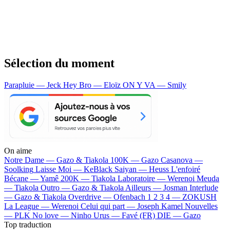
Sélection du moment
Parapluie — Jeck
Hey Bro — Eloïz
ON Y VA — Smily
On aime
Notre Dame —
Gazo & Tiakola
100K —
Gazo
Casanova —
Soolking
Laisse Moi —
KeBlack
Saiyan —
Heuss L'enfoiré
Bécane —
Yamê
200K —
Tiakola
Laboratoire —
Werenoi
Meuda
—
Tiakola
Outro —
Gazo & Tiakola
Ailleurs —
Josman
Interlude
—
Gazo & Tiakola
Overdrive —
Ofenbach
1 2 3 4 —
ZOKUSH
La League —
Werenoi
Celui qui part —
Joseph Kamel
Nouvelles
—
PLK
No love —
Ninho
Urus —
Favé (FR)
DIE —
Gazo
Top traduction