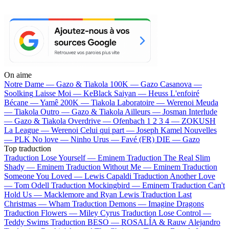
On aime
Notre Dame —
Gazo & Tiakola
100K —
Gazo
Casanova —
Soolking
Laisse Moi —
KeBlack
Saiyan —
Heuss L'enfoiré
Bécane —
Yamê
200K —
Tiakola
Laboratoire —
Werenoi
Meuda
—
Tiakola
Outro —
Gazo & Tiakola
Ailleurs —
Josman
Interlude
—
Gazo & Tiakola
Overdrive —
Ofenbach
1 2 3 4 —
ZOKUSH
La League —
Werenoi
Celui qui part —
Joseph Kamel
Nouvelles
—
PLK
No love —
Ninho
Urus —
Favé (FR)
DIE —
Gazo
Top traduction
Traduction Lose Yourself —
Eminem
Traduction The Real Slim
Shady —
Eminem
Traduction Without Me —
Eminem
Traduction
Someone You Loved —
Lewis Capaldi
Traduction Another Love
—
Tom Odell
Traduction Mockingbird —
Eminem
Traduction Can't
Hold Us —
Macklemore and Ryan Lewis
Traduction Last
Christmas —
Wham
Traduction Demons —
Imagine Dragons
Traduction Flowers —
Miley Cyrus
Traduction Lose Control —
Teddy Swims
Traduction BESO —
ROSALÍA & Rauw Alejandro