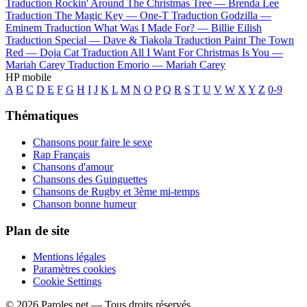
Traduction Rockin' Around The Christmas Tree —
Brenda Lee
Traduction The Magic Key —
One-T
Traduction Godzilla —
Eminem
Traduction What Was I Made For? —
Billie Eilish
Traduction Special —
Dave & Tiakola
Traduction Paint The Town
Red —
Doja Cat
Traduction All I Want For Christmas Is You —
Mariah Carey
Traduction Emorio —
Mariah Carey
HP mobile
A
B
C
D
E
F
G
H
I
J
K
L
M
N
O
P
Q
R
S
T
U
V
W
X
Y
Z
0-9
Thématiques
Chansons pour faire le sexe
Rap Français
Chansons d'amour
Chansons des Guinguettes
Chansons de Rugby et 3ème mi-temps
Chanson bonne humeur
Plan de site
Mentions légales
Paramètres cookies
Cookie Settings
© 2026 Paroles.net — Tous droits réservés