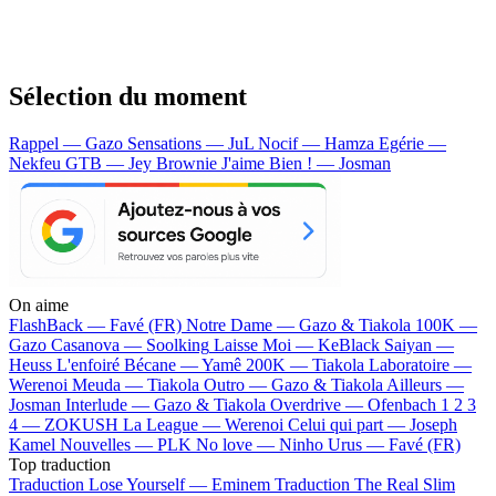
Sélection du moment
Rappel — Gazo
Sensations — JuL
Nocif — Hamza
Egérie —
Nekfeu
GTB — Jey Brownie
J'aime Bien ! — Josman
On aime
FlashBack —
Favé (FR)
Notre Dame —
Gazo & Tiakola
100K —
Gazo
Casanova —
Soolking
Laisse Moi —
KeBlack
Saiyan —
Heuss L'enfoiré
Bécane —
Yamê
200K —
Tiakola
Laboratoire —
Werenoi
Meuda —
Tiakola
Outro —
Gazo & Tiakola
Ailleurs —
Josman
Interlude —
Gazo & Tiakola
Overdrive —
Ofenbach
1 2 3
4 —
ZOKUSH
La League —
Werenoi
Celui qui part —
Joseph
Kamel
Nouvelles —
PLK
No love —
Ninho
Urus —
Favé (FR)
Top traduction
Traduction Lose Yourself —
Eminem
Traduction The Real Slim