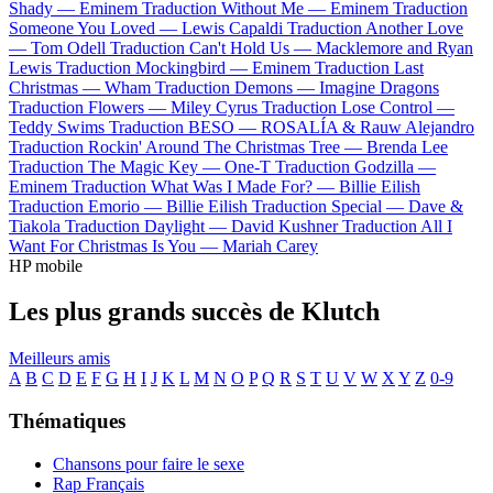
Shady —
Eminem
Traduction Without Me —
Eminem
Traduction
Someone You Loved —
Lewis Capaldi
Traduction Another Love
—
Tom Odell
Traduction Can't Hold Us —
Macklemore and Ryan
Lewis
Traduction Mockingbird —
Eminem
Traduction Last
Christmas —
Wham
Traduction Demons —
Imagine Dragons
Traduction Flowers —
Miley Cyrus
Traduction Lose Control —
Teddy Swims
Traduction BESO —
ROSALÍA & Rauw Alejandro
Traduction Rockin' Around The Christmas Tree —
Brenda Lee
Traduction The Magic Key —
One-T
Traduction Godzilla —
Eminem
Traduction What Was I Made For? —
Billie Eilish
Traduction Emorio —
Billie Eilish
Traduction Special —
Dave &
Tiakola
Traduction Daylight —
David Kushner
Traduction All I
Want For Christmas Is You —
Mariah Carey
HP mobile
Les plus grands succès de Klutch
Meilleurs amis
A
B
C
D
E
F
G
H
I
J
K
L
M
N
O
P
Q
R
S
T
U
V
W
X
Y
Z
0-9
Thématiques
Chansons pour faire le sexe
Rap Français