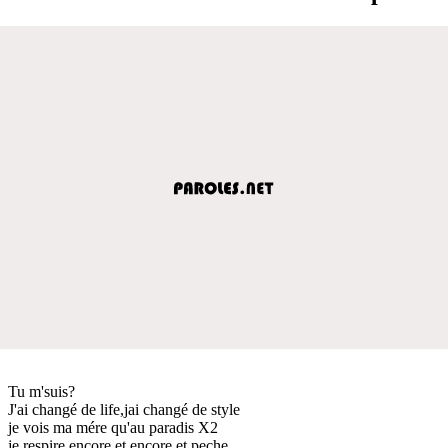
Tu m'suis?
J'ai changé de life,jai changé de style
je vois ma mére qu'au paradis X2
je respire encore,et encore et peche