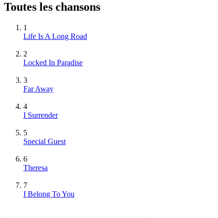
Toutes les chansons
1
Life Is A Long Road
2
Locked In Paradise
3
Far Away
4
I Surrender
5
Special Guest
6
Theresa
7
I Belong To You