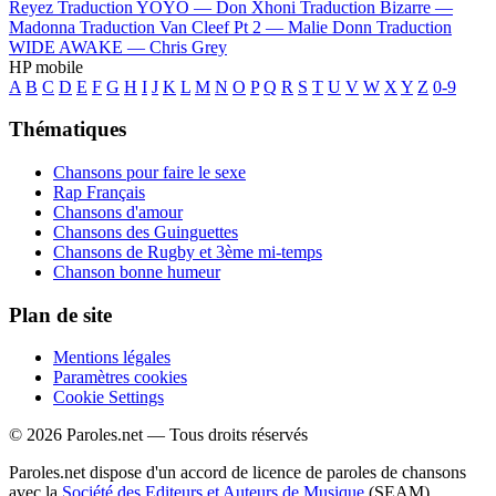
Reyez
Traduction YOYO —
Don Xhoni
Traduction Bizarre —
Madonna
Traduction Van Cleef Pt 2 —
Malie Donn
Traduction
WIDE AWAKE —
Chris Grey
HP mobile
A
B
C
D
E
F
G
H
I
J
K
L
M
N
O
P
Q
R
S
T
U
V
W
X
Y
Z
0-9
Thématiques
Chansons pour faire le sexe
Rap Français
Chansons d'amour
Chansons des Guinguettes
Chansons de Rugby et 3ème mi-temps
Chanson bonne humeur
Plan de site
Mentions légales
Paramètres cookies
Cookie Settings
© 2026 Paroles.net — Tous droits réservés
Paroles.net dispose d'un accord de licence de paroles de chansons
avec la
Société des Editeurs et Auteurs de Musique
(SEAM)