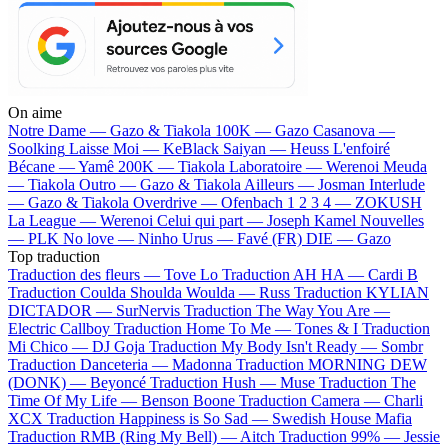
On aime
Notre Dame —
Gazo & Tiakola
100K —
Gazo
Casanova —
Soolking
Laisse Moi —
KeBlack
Saiyan —
Heuss L'enfoiré
Bécane —
Yamê
200K —
Tiakola
Laboratoire —
Werenoi
Meuda
—
Tiakola
Outro —
Gazo & Tiakola
Ailleurs —
Josman
Interlude
—
Gazo & Tiakola
Overdrive —
Ofenbach
1 2 3 4 —
ZOKUSH
La League —
Werenoi
Celui qui part —
Joseph Kamel
Nouvelles
—
PLK
No love —
Ninho
Urus —
Favé (FR)
DIE —
Gazo
Top traduction
Traduction des fleurs —
Tove Lo
Traduction AH HA —
Cardi B
Traduction Coulda Shoulda Woulda —
Russ
Traduction KYLIAN
DICTADOR —
SurNervis
Traduction The Way You Are —
Electric Callboy
Traduction Home To Me —
Tones & I
Traduction
Mi Chico —
DJ Goja
Traduction My Body Isn't Ready —
Sombr
Traduction Danceteria —
Madonna
Traduction MORNING DEW
(DONK) —
Beyoncé
Traduction Hush —
Muse
Traduction The
Time Of My Life —
Benson Boone
Traduction Camera —
Charli
XCX
Traduction Happiness is So Sad —
Swedish House Mafia
Traduction RMB (Ring My Bell) —
Aitch
Traduction 99% —
Jessie