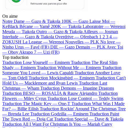
On aime
Notre Dame —
Gazo & Tiakola
100K —
Gazo
Laisse Moi —
KeBlack
Bécane —
Yamê
200K —
Tiakola
Laboratoire —
Werenoi
Meuda —
Tiakola
Outro —
Gazo & Tiakola
Ailleurs —
Josman
Interlude —
Gazo & Tiakola
Overdrive —
Ofenbach
1 2 3 4 —
ZOKUSH
La League —
Werenoi
Nouvelles —
PLK
No love —
Ninho
Urus —
Favé (FR)
DIE —
Gazo
Demain —
PLK
Avec Toi
—
Oboy
Akrapo 7 —
Uzi (FR)
Top traduction
Traduction Lose Yourself —
Eminem
Traduction The Real Slim
Shady —
Eminem
Traduction Without Me —
Eminem
Traduction
Someone You Loved —
Lewis Capaldi
Traduction Another Love
—
Tom Odell
Traduction Mockingbird —
Eminem
Traduction Can't
Hold Us —
Macklemore and Ryan Lewis
Traduction Last
Christmas —
Wham
Traduction Demons —
Imagine Dragons
Traduction BESO —
ROSALÍA & Rauw Alejandro
Traduction
Flowers —
Miley Cyrus
Traduction Lose Control —
Teddy Swims
Traduction The Magic Key —
One-T
Traduction What Was I Made
For? —
Billie Eilish
Traduction Rockin' Around The Christmas Tree
—
Brenda Lee
Traduction Godzilla —
Eminem
Traduction Paint
The Town Red —
Doja Cat
Traduction Special —
Dave & Tiakola
Traduction All I Want For Christmas Is You —
Mariah Carey