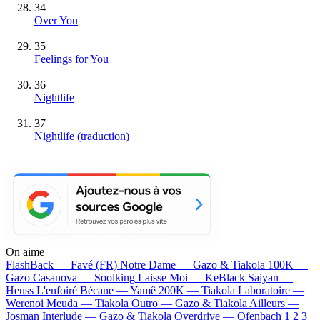
34
Over You
35
Feelings for You
36
Nightlife
37
Nightlife (traduction)
On aime
FlashBack —
Favé (FR)
Notre Dame —
Gazo & Tiakola
100K —
Gazo
Casanova —
Soolking
Laisse Moi —
KeBlack
Saiyan —
Heuss L'enfoiré
Bécane —
Yamê
200K —
Tiakola
Laboratoire —
Werenoi
Meuda —
Tiakola
Outro —
Gazo & Tiakola
Ailleurs —
Josman
Interlude —
Gazo & Tiakola
Overdrive —
Ofenbach
1 2 3