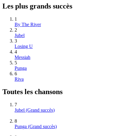
Les plus grands succès
1
By The River
2
Jubel
3
Losing U
4
Messiah
5
Punga
6
Riva
Toutes les chansons
7
Jubel
(Grand succès)
8
Punga
(Grand succès)