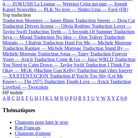
4 —
ZOKUSH
La League —
Werenoi
Celui qui part —
Joseph
Kamel
Nouvelles —
PLK
No love —
Ninho
Urus —
Favé (FR)
Top traduction
Traduction Monsters —
James Blunt
Traduction Streets —
Doja Cat
Traduction Drivers license —
Olivia Rodrigo
Traduction Lover —
Taylor Swift
Traduction Teeth —
5 Seconds Of Summer
Traduction
Seya —
Morad
Traduction No Idea —
Don Toliver
Traduction
Morado —
J Balvin
Traduction Hard For Me —
Michele Morrone
Traduction Rapture —
Michele Morrone
Traduction Stand By —
Michele Morrone
Traduction Agua —
Tainy
Traduction Forever
Yours —
Avicii
Traduction Come & Go —
Juice WRLD
Traduction
You Need to Calm Down —
Taylor Swift
Traduction I Think I’m
Okay —
MGK (Machine Gun Kelly)
Traduction bad vibes forever
—
XXXTENTACION
Traduction If You're Too Shy (Let Me
Know) —
The 1975
Traduction Tough Love —
Avicii
Traduction
Lovefool —
Twocolors
HP mobile
A
B
C
D
E
F
G
H
I
J
K
L
M
N
O
P
Q
R
S
T
U
V
W
X
Y
Z
0-9
Thématiques
Chansons pour faire le sexe
Rap Français
Chansons d'amour