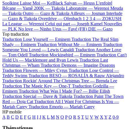
Soolking
Laisse Moi —
KeBlack
Saiyan —
Heuss L'enfoiré
Bécane —
Yamê
200K —
Tiakola
Laboratoire —
Werenoi
Meuda
—
Tiakola
Outro —
Gazo & Tiakola
Ailleurs —
Josman
Interlude
—
Gazo & Tiakola
Overdrive —
Ofenbach
1 2 3 4 —
ZOKUSH
La League —
Werenoi
Celui qui part —
Joseph Kamel
Nouvelles
—
PLK
No love —
Ninho
Urus —
Favé (FR)
DIE —
Gazo
Top traduction
Traduction Lose Yourself —
Eminem
Traduction The Real Slim
Shady —
Eminem
Traduction Without Me —
Eminem
Traduction
Someone You Loved —
Lewis Capaldi
Traduction Another Love
—
Tom Odell
Traduction Mockingbird —
Eminem
Traduction Can't
Hold Us —
Macklemore and Ryan Lewis
Traduction Last
Christmas —
Wham
Traduction Demons —
Imagine Dragons
Traduction Flowers —
Miley Cyrus
Traduction Lose Control —
Teddy Swims
Traduction BESO —
ROSALÍA & Rauw Alejandro
Traduction Rockin' Around The Christmas Tree —
Brenda Lee
Traduction The Magic Key —
One-T
Traduction Godzilla —
Eminem
Traduction What Was I Made For? —
Billie Eilish
Traduction Special —
Dave & Tiakola
Traduction Paint The Town
Red —
Doja Cat
Traduction All I Want For Christmas Is You —
Mariah Carey
Traduction Emorio —
Mariah Carey
HP mobile
A
B
C
D
E
F
G
H
I
J
K
L
M
N
O
P
Q
R
S
T
U
V
W
X
Y
Z
0-9
Thématiques