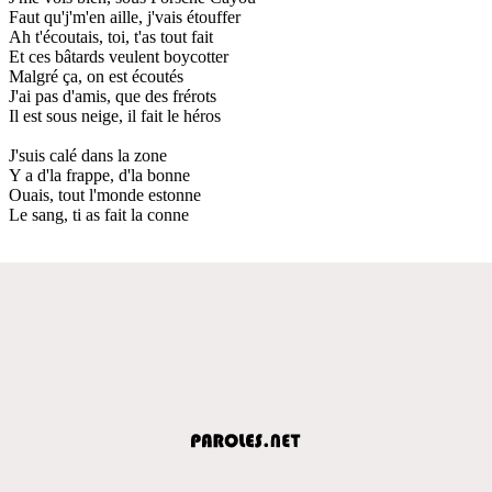
Faut qu'j'm'en aille, j'vais étouffer
Ah t'écoutais, toi, t'as tout fait
Et ces bâtards veulent boycotter
Malgré ça, on est écoutés
J'ai pas d'amis, que des frérots
Il est sous neige, il fait le héros
J'suis calé dans la zone
Y a d'la frappe, d'la bonne
Ouais, tout l'monde estonne
Le sang, ti as fait la conne