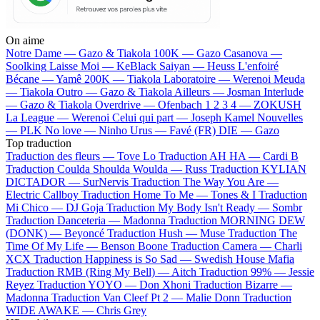
On aime
Notre Dame —
Gazo & Tiakola
100K —
Gazo
Casanova —
Soolking
Laisse Moi —
KeBlack
Saiyan —
Heuss L'enfoiré
Bécane —
Yamê
200K —
Tiakola
Laboratoire —
Werenoi
Meuda
—
Tiakola
Outro —
Gazo & Tiakola
Ailleurs —
Josman
Interlude
—
Gazo & Tiakola
Overdrive —
Ofenbach
1 2 3 4 —
ZOKUSH
La League —
Werenoi
Celui qui part —
Joseph Kamel
Nouvelles
—
PLK
No love —
Ninho
Urus —
Favé (FR)
DIE —
Gazo
Top traduction
Traduction des fleurs —
Tove Lo
Traduction AH HA —
Cardi B
Traduction Coulda Shoulda Woulda —
Russ
Traduction KYLIAN
DICTADOR —
SurNervis
Traduction The Way You Are —
Electric Callboy
Traduction Home To Me —
Tones & I
Traduction
Mi Chico —
DJ Goja
Traduction My Body Isn't Ready —
Sombr
Traduction Danceteria —
Madonna
Traduction MORNING DEW
(DONK) —
Beyoncé
Traduction Hush —
Muse
Traduction The
Time Of My Life —
Benson Boone
Traduction Camera —
Charli
XCX
Traduction Happiness is So Sad —
Swedish House Mafia
Traduction RMB (Ring My Bell) —
Aitch
Traduction 99% —
Jessie
Reyez
Traduction YOYO —
Don Xhoni
Traduction Bizarre —
Madonna
Traduction Van Cleef Pt 2 —
Malie Donn
Traduction
WIDE AWAKE —
Chris Grey