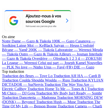
On aime
Notre Dame —
Gazo & Tiakola
100K —
Gazo
Casanova —
Soolking
Laisse Moi —
KeBlack
Saiyan —
Heuss L'enfoiré
Bécane —
Yamê
200K —
Tiakola
Laboratoire —
Werenoi
Meuda
—
Tiakola
Outro —
Gazo & Tiakola
Ailleurs —
Josman
Interlude
—
Gazo & Tiakola
Overdrive —
Ofenbach
1 2 3 4 —
ZOKUSH
La League —
Werenoi
Celui qui part —
Joseph Kamel
Nouvelles
—
PLK
No love —
Ninho
Urus —
Favé (FR)
DIE —
Gazo
Top traduction
Traduction des fleurs —
Tove Lo
Traduction AH HA —
Cardi B
Traduction Coulda Shoulda Woulda —
Russ
Traduction KYLIAN
DICTADOR —
SurNervis
Traduction The Way You Are —
Electric Callboy
Traduction Home To Me —
Tones & I
Traduction
Mi Chico —
DJ Goja
Traduction My Body Isn't Ready —
Sombr
Traduction Danceteria —
Madonna
Traduction MORNING DEW
(DONK) —
Beyoncé
Traduction Hush —
Muse
Traduction The
Time Of My Life —
Benson Boone
Traduction Camera —
Charli