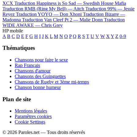
XCX
Traduction Happiness is So Sad —
Swedish House Mafia
Traduction RMB (Ring My Bell) —
Aitch
Traduction 99% —
Jessie
Reyez
Traduction YOYO —
Don Xhoni
Traduction Bizarre —
Madonna
Traduction Van Cleef Pt 2 —
Malie Donn
Traduction
WIDE AWAKE —
Chris Grey
HP mobile
A
B
C
D
E
F
G
H
I
J
K
L
M
N
O
P
Q
R
S
T
U
V
W
X
Y
Z
0-9
Thématiques
Chansons pour faire le sexe
Rap Français
Chansons d'amour
Chansons des Guinguettes
Chansons de Rugby et 3ème mi-temps
Chanson bonne humeur
Plan de site
Mentions légales
Paramètres cookies
Cookie Settings
© 2026 Paroles.net — Tous droits réservés