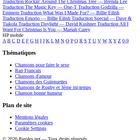
Traduction Rockin' Around The Christmas Tree —
Brenda Lee
Traduction The Magic Key —
One-T
Traduction Godzilla —
Eminem
Traduction What Was I Made For? —
Billie Eilish
Traduction Emorio —
Billie Eilish
Traduction Special —
Dave &
Tiakola
Traduction Daylight —
David Kushner
Traduction All I
Want For Christmas Is You —
Mariah Carey
HP mobile
A
B
C
D
E
F
G
H
I
J
K
L
M
N
O
P
Q
R
S
T
U
V
W
X
Y
Z
0-9
Thématiques
Chansons pour faire le sexe
Rap Français
Chansons d'amour
Chansons des Guinguettes
Chansons de Rugby et 3ème mi-temps
Chanson bonne humeur
Plan de site
Mentions légales
Paramètres cookies
Cookie Settings
© 2026 Paroles.net — Tous droits réservés