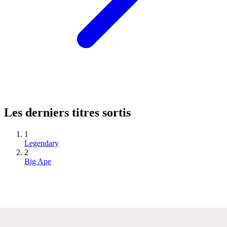
Les derniers titres sortis
1
Legendary
2
Big Ape