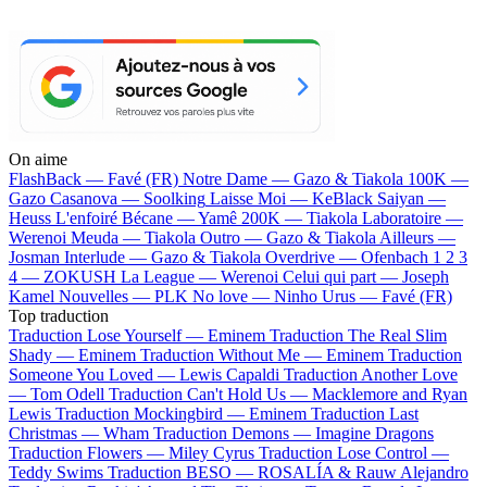
On aime
FlashBack —
Favé (FR)
Notre Dame —
Gazo & Tiakola
100K —
Gazo
Casanova —
Soolking
Laisse Moi —
KeBlack
Saiyan —
Heuss L'enfoiré
Bécane —
Yamê
200K —
Tiakola
Laboratoire —
Werenoi
Meuda —
Tiakola
Outro —
Gazo & Tiakola
Ailleurs —
Josman
Interlude —
Gazo & Tiakola
Overdrive —
Ofenbach
1 2 3
4 —
ZOKUSH
La League —
Werenoi
Celui qui part —
Joseph
Kamel
Nouvelles —
PLK
No love —
Ninho
Urus —
Favé (FR)
Top traduction
Traduction Lose Yourself —
Eminem
Traduction The Real Slim
Shady —
Eminem
Traduction Without Me —
Eminem
Traduction
Someone You Loved —
Lewis Capaldi
Traduction Another Love
—
Tom Odell
Traduction Can't Hold Us —
Macklemore and Ryan
Lewis
Traduction Mockingbird —
Eminem
Traduction Last
Christmas —
Wham
Traduction Demons —
Imagine Dragons
Traduction Flowers —
Miley Cyrus
Traduction Lose Control —
Teddy Swims
Traduction BESO —
ROSALÍA & Rauw Alejandro