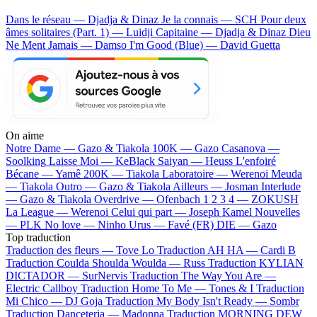
Dans le réseau — Djadja & Dinaz
Je la connais — SCH
Pour deux
âmes solitaires (Part. 1) — Luidji
Capitaine — Djadja & Dinaz
Dieu
Ne Ment Jamais — Damso
I'm Good (Blue) — David Guetta
On aime
Notre Dame —
Gazo & Tiakola
100K —
Gazo
Casanova —
Soolking
Laisse Moi —
KeBlack
Saiyan —
Heuss L'enfoiré
Bécane —
Yamê
200K —
Tiakola
Laboratoire —
Werenoi
Meuda
—
Tiakola
Outro —
Gazo & Tiakola
Ailleurs —
Josman
Interlude
—
Gazo & Tiakola
Overdrive —
Ofenbach
1 2 3 4 —
ZOKUSH
La League —
Werenoi
Celui qui part —
Joseph Kamel
Nouvelles
—
PLK
No love —
Ninho
Urus —
Favé (FR)
DIE —
Gazo
Top traduction
Traduction des fleurs —
Tove Lo
Traduction AH HA —
Cardi B
Traduction Coulda Shoulda Woulda —
Russ
Traduction KYLIAN
DICTADOR —
SurNervis
Traduction The Way You Are —
Electric Callboy
Traduction Home To Me —
Tones & I
Traduction
Mi Chico —
DJ Goja
Traduction My Body Isn't Ready —
Sombr
Traduction Danceteria —
Madonna
Traduction MORNING DEW