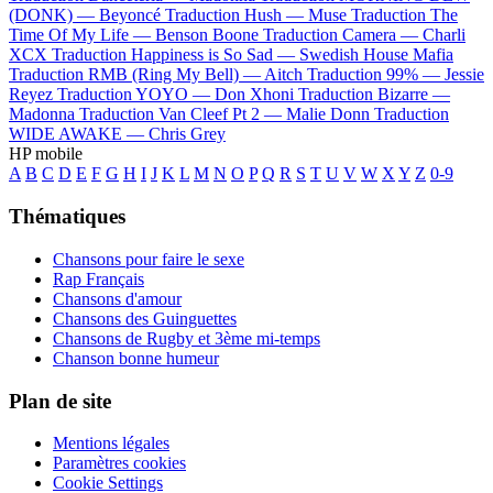
(DONK) —
Beyoncé
Traduction Hush —
Muse
Traduction The
Time Of My Life —
Benson Boone
Traduction Camera —
Charli
XCX
Traduction Happiness is So Sad —
Swedish House Mafia
Traduction RMB (Ring My Bell) —
Aitch
Traduction 99% —
Jessie
Reyez
Traduction YOYO —
Don Xhoni
Traduction Bizarre —
Madonna
Traduction Van Cleef Pt 2 —
Malie Donn
Traduction
WIDE AWAKE —
Chris Grey
HP mobile
A
B
C
D
E
F
G
H
I
J
K
L
M
N
O
P
Q
R
S
T
U
V
W
X
Y
Z
0-9
Thématiques
Chansons pour faire le sexe
Rap Français
Chansons d'amour
Chansons des Guinguettes
Chansons de Rugby et 3ème mi-temps
Chanson bonne humeur
Plan de site
Mentions légales
Paramètres cookies
Cookie Settings