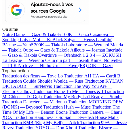
On aime
Notre Dame —
Gazo & Tiakola
100K —
Gazo
Casanova —
Soolking
Laisse Moi —
KeBlack
Saiyan —
Heuss L'enfoiré
Bécane —
Yamê
200K —
Tiakola
Laboratoire —
Werenoi
Meuda
—
Tiakola
Outro —
Gazo & Tiakola
Ailleurs —
Josman
Interlude
—
Gazo & Tiakola
Overdrive —
Ofenbach
1 2 3 4 —
ZOKUSH
La League —
Werenoi
Celui qui part —
Joseph Kamel
Nouvelles
—
PLK
No love —
Ninho
Urus —
Favé (FR)
DIE —
Gazo
Top traduction
Traduction des fleurs —
Tove Lo
Traduction AH HA —
Cardi B
Traduction Coulda Shoulda Woulda —
Russ
Traduction KYLIAN
DICTADOR —
SurNervis
Traduction The Way You Are —
Electric Callboy
Traduction Home To Me —
Tones & I
Traduction
Mi Chico —
DJ Goja
Traduction My Body Isn't Ready —
Sombr
Traduction Danceteria —
Madonna
Traduction MORNING DEW
(DONK) —
Beyoncé
Traduction Hush —
Muse
Traduction The
Time Of My Life —
Benson Boone
Traduction Camera —
Charli
XCX
Traduction Happiness is So Sad —
Swedish House Mafia
Traduction RMB (Ring My Bell) —
Aitch
Traduction 99% —
Jessie
Reyez
Traduction YOYO —
Don Xhoni
Traduction Bizarre —