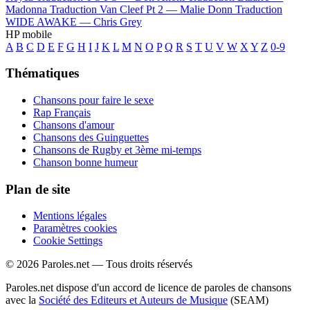
Madonna
Traduction Van Cleef Pt 2 —
Malie Donn
Traduction
WIDE AWAKE —
Chris Grey
HP mobile
A
B
C
D
E
F
G
H
I
J
K
L
M
N
O
P
Q
R
S
T
U
V
W
X
Y
Z
0-9
Thématiques
Chansons pour faire le sexe
Rap Français
Chansons d'amour
Chansons des Guinguettes
Chansons de Rugby et 3ème mi-temps
Chanson bonne humeur
Plan de site
Mentions légales
Paramètres cookies
Cookie Settings
© 2026 Paroles.net — Tous droits réservés
Paroles.net dispose d'un accord de licence de paroles de chansons
avec la
Société des Editeurs et Auteurs de Musique
(SEAM)