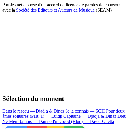
Paroles.net dispose d'un accord de licence de paroles de chansons
avec la
Société des Editeurs et Auteurs de Musique
(SEAM)
Sélection du moment
Dans le réseau — Djadja & Dinaz
Je la connais — SCH
Pour deux
âmes solitaires (Part. 1) — Luidji
Capitaine — Djadja & Dinaz
Dieu
Ne Ment Jamais — Damso
I'm Good (Blue) — David Guetta