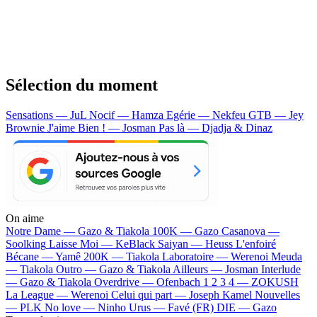
Sélection du moment
Sensations — JuL
Nocif — Hamza
Egérie — Nekfeu
GTB — Jey
Brownie
J'aime Bien ! — Josman
Pas là — Djadja & Dinaz
On aime
Notre Dame —
Gazo & Tiakola
100K —
Gazo
Casanova —
Soolking
Laisse Moi —
KeBlack
Saiyan —
Heuss L'enfoiré
Bécane —
Yamê
200K —
Tiakola
Laboratoire —
Werenoi
Meuda
—
Tiakola
Outro —
Gazo & Tiakola
Ailleurs —
Josman
Interlude
—
Gazo & Tiakola
Overdrive —
Ofenbach
1 2 3 4 —
ZOKUSH
La League —
Werenoi
Celui qui part —
Joseph Kamel
Nouvelles
—
PLK
No love —
Ninho
Urus —
Favé (FR)
DIE —
Gazo