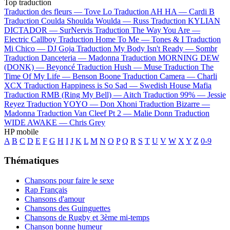
Top traduction
Traduction des fleurs —
Tove Lo
Traduction AH HA —
Cardi B
Traduction Coulda Shoulda Woulda —
Russ
Traduction KYLIAN
DICTADOR —
SurNervis
Traduction The Way You Are —
Electric Callboy
Traduction Home To Me —
Tones & I
Traduction
Mi Chico —
DJ Goja
Traduction My Body Isn't Ready —
Sombr
Traduction Danceteria —
Madonna
Traduction MORNING DEW
(DONK) —
Beyoncé
Traduction Hush —
Muse
Traduction The
Time Of My Life —
Benson Boone
Traduction Camera —
Charli
XCX
Traduction Happiness is So Sad —
Swedish House Mafia
Traduction RMB (Ring My Bell) —
Aitch
Traduction 99% —
Jessie
Reyez
Traduction YOYO —
Don Xhoni
Traduction Bizarre —
Madonna
Traduction Van Cleef Pt 2 —
Malie Donn
Traduction
WIDE AWAKE —
Chris Grey
HP mobile
A
B
C
D
E
F
G
H
I
J
K
L
M
N
O
P
Q
R
S
T
U
V
W
X
Y
Z
0-9
Thématiques
Chansons pour faire le sexe
Rap Français
Chansons d'amour
Chansons des Guinguettes
Chansons de Rugby et 3ème mi-temps
Chanson bonne humeur