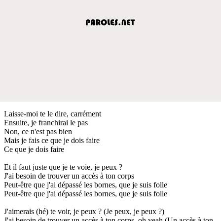
Laisse-moi te le dire, carrément
Ensuite, je franchirai le pas
Non, ce n'est pas bien
Mais je fais ce que je dois faire
Ce que je dois faire
Et il faut juste que je te voie, je peux ?
J'ai besoin de trouver un accès à ton corps
Peut-être que j'ai dépassé les bornes, que je suis folle
Peut-être que j'ai dépassé les bornes, que je suis folle
J'aimerais (hé) te voir, je peux ? (Je peux, je peux ?)
J'ai besoin de trouver un accès à ton corps, oh yeah (Un accès à ton