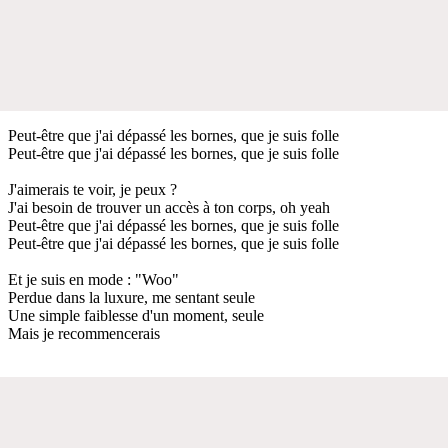
Peut-être que j'ai dépassé les bornes, que je suis folle
Peut-être que j'ai dépassé les bornes, que je suis folle
J'aimerais te voir, je peux ?
J'ai besoin de trouver un accès à ton corps, oh yeah
Peut-être que j'ai dépassé les bornes, que je suis folle
Peut-être que j'ai dépassé les bornes, que je suis folle
Et je suis en mode : "Woo"
Perdue dans la luxure, me sentant seule
Une simple faiblesse d'un moment, seule
Mais je recommencerais