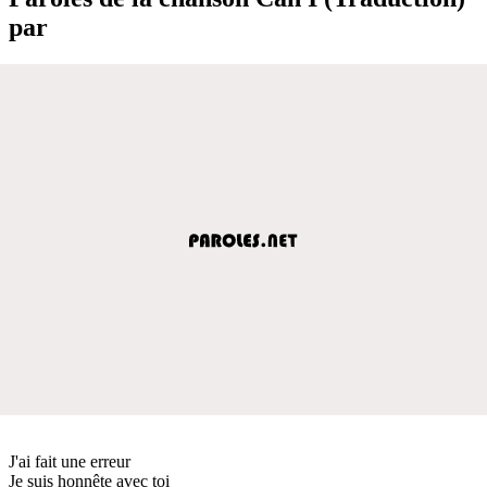
par
J'ai fait une erreur
Je suis honnête avec toi