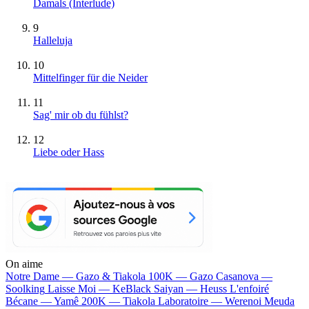
Damals (Interlude)
9
Halleluja
10
Mittelfinger für die Neider
11
Sag' mir ob du fühlst?
12
Liebe oder Hass
On aime
Notre Dame —
Gazo & Tiakola
100K —
Gazo
Casanova —
Soolking
Laisse Moi —
KeBlack
Saiyan —
Heuss L'enfoiré
Bécane —
Yamê
200K —
Tiakola
Laboratoire —
Werenoi
Meuda