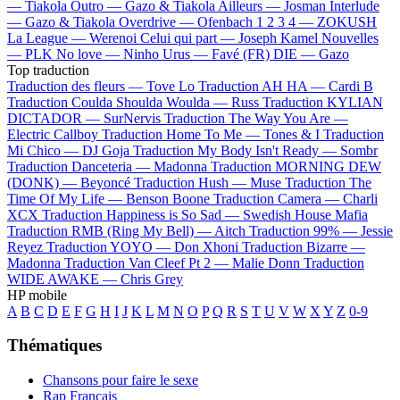
—
Tiakola
Outro —
Gazo & Tiakola
Ailleurs —
Josman
Interlude
—
Gazo & Tiakola
Overdrive —
Ofenbach
1 2 3 4 —
ZOKUSH
La League —
Werenoi
Celui qui part —
Joseph Kamel
Nouvelles
—
PLK
No love —
Ninho
Urus —
Favé (FR)
DIE —
Gazo
Top traduction
Traduction des fleurs —
Tove Lo
Traduction AH HA —
Cardi B
Traduction Coulda Shoulda Woulda —
Russ
Traduction KYLIAN
DICTADOR —
SurNervis
Traduction The Way You Are —
Electric Callboy
Traduction Home To Me —
Tones & I
Traduction
Mi Chico —
DJ Goja
Traduction My Body Isn't Ready —
Sombr
Traduction Danceteria —
Madonna
Traduction MORNING DEW
(DONK) —
Beyoncé
Traduction Hush —
Muse
Traduction The
Time Of My Life —
Benson Boone
Traduction Camera —
Charli
XCX
Traduction Happiness is So Sad —
Swedish House Mafia
Traduction RMB (Ring My Bell) —
Aitch
Traduction 99% —
Jessie
Reyez
Traduction YOYO —
Don Xhoni
Traduction Bizarre —
Madonna
Traduction Van Cleef Pt 2 —
Malie Donn
Traduction
WIDE AWAKE —
Chris Grey
HP mobile
A
B
C
D
E
F
G
H
I
J
K
L
M
N
O
P
Q
R
S
T
U
V
W
X
Y
Z
0-9
Thématiques
Chansons pour faire le sexe
Rap Français