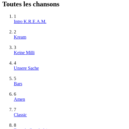
Toutes les chansons
1
Intro K.R.E.A.M.
2
Kream
3
Keine Milli
4
Unsere Sache
5
Bars
6
Amen
7
Classic
8