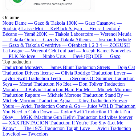
On aime
Notre Dame —
Gazo & Tiakola
100K —
Gazo
Casanova —
Soolking
Laisse Moi —
KeBlack
Saiyan —
Heuss L'enfoiré
Bécane —
Yamê
200K —
Tiakola
Laboratoire —
Werenoi
Meuda
—
Tiakola
Outro —
Gazo & Tiakola
Ailleurs —
Josman
Interlude
—
Gazo & Tiakola
Overdrive —
Ofenbach
1 2 3 4 —
ZOKUSH
La League —
Werenoi
Celui qui part —
Joseph Kamel
Nouvelles
—
PLK
No love —
Ninho
Urus —
Favé (FR)
DIE —
Gazo
Top traduction
Traduction Monsters —
James Blunt
Traduction Streets —
Doja Cat
Traduction Drivers license —
Olivia Rodrigo
Traduction Lover —
Taylor Swift
Traduction Teeth —
5 Seconds Of Summer
Traduction
Seya —
Morad
Traduction No Idea —
Don Toliver
Traduction
Morado —
J Balvin
Traduction Hard For Me —
Michele Morrone
Traduction Rapture —
Michele Morrone
Traduction Stand By —
Michele Morrone
Traduction Agua —
Tainy
Traduction Forever
Yours —
Avicii
Traduction Come & Go —
Juice WRLD
Traduction
You Need to Calm Down —
Taylor Swift
Traduction I Think I’m
Okay —
MGK (Machine Gun Kelly)
Traduction bad vibes forever
—
XXXTENTACION
Traduction If You're Too Shy (Let Me
Know) —
The 1975
Traduction Tough Love —
Avicii
Traduction
Lovefool —
Twocolors