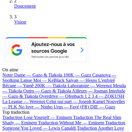
2
Doucement
3
Vision
On aime
Notre Dame —
Gazo & Tiakola
100K —
Gazo
Casanova —
Soolking
Laisse Moi —
KeBlack
Saiyan —
Heuss L'enfoiré
Bécane —
Yamê
200K —
Tiakola
Laboratoire —
Werenoi
Meuda
—
Tiakola
Outro —
Gazo & Tiakola
Ailleurs —
Josman
Interlude
—
Gazo & Tiakola
Overdrive —
Ofenbach
1 2 3 4 —
ZOKUSH
La League —
Werenoi
Celui qui part —
Joseph Kamel
Nouvelles
—
PLK
No love —
Ninho
Urus —
Favé (FR)
DIE —
Gazo
Top traduction
Traduction Lose Yourself —
Eminem
Traduction The Real Slim
Shady —
Eminem
Traduction Without Me —
Eminem
Traduction
Someone You Loved —
Lewis Capaldi
Traduction Another Love