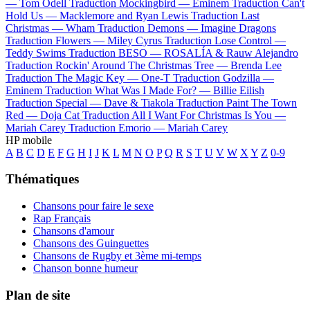
—
Tom Odell
Traduction Mockingbird —
Eminem
Traduction Can't
Hold Us —
Macklemore and Ryan Lewis
Traduction Last
Christmas —
Wham
Traduction Demons —
Imagine Dragons
Traduction Flowers —
Miley Cyrus
Traduction Lose Control —
Teddy Swims
Traduction BESO —
ROSALÍA & Rauw Alejandro
Traduction Rockin' Around The Christmas Tree —
Brenda Lee
Traduction The Magic Key —
One-T
Traduction Godzilla —
Eminem
Traduction What Was I Made For? —
Billie Eilish
Traduction Special —
Dave & Tiakola
Traduction Paint The Town
Red —
Doja Cat
Traduction All I Want For Christmas Is You —
Mariah Carey
Traduction Emorio —
Mariah Carey
HP mobile
A
B
C
D
E
F
G
H
I
J
K
L
M
N
O
P
Q
R
S
T
U
V
W
X
Y
Z
0-9
Thématiques
Chansons pour faire le sexe
Rap Français
Chansons d'amour
Chansons des Guinguettes
Chansons de Rugby et 3ème mi-temps
Chanson bonne humeur
Plan de site