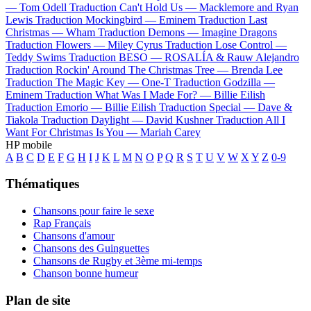
—
Tom Odell
Traduction Can't Hold Us —
Macklemore and Ryan
Lewis
Traduction Mockingbird —
Eminem
Traduction Last
Christmas —
Wham
Traduction Demons —
Imagine Dragons
Traduction Flowers —
Miley Cyrus
Traduction Lose Control —
Teddy Swims
Traduction BESO —
ROSALÍA & Rauw Alejandro
Traduction Rockin' Around The Christmas Tree —
Brenda Lee
Traduction The Magic Key —
One-T
Traduction Godzilla —
Eminem
Traduction What Was I Made For? —
Billie Eilish
Traduction Emorio —
Billie Eilish
Traduction Special —
Dave &
Tiakola
Traduction Daylight —
David Kushner
Traduction All I
Want For Christmas Is You —
Mariah Carey
HP mobile
A
B
C
D
E
F
G
H
I
J
K
L
M
N
O
P
Q
R
S
T
U
V
W
X
Y
Z
0-9
Thématiques
Chansons pour faire le sexe
Rap Français
Chansons d'amour
Chansons des Guinguettes
Chansons de Rugby et 3ème mi-temps
Chanson bonne humeur
Plan de site