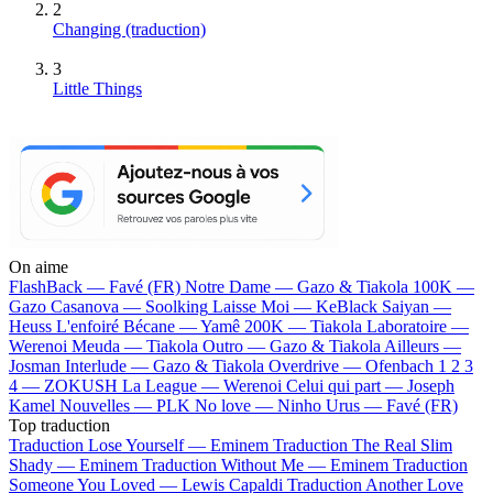
2
Changing (traduction)
3
Little Things
On aime
FlashBack —
Favé (FR)
Notre Dame —
Gazo & Tiakola
100K —
Gazo
Casanova —
Soolking
Laisse Moi —
KeBlack
Saiyan —
Heuss L'enfoiré
Bécane —
Yamê
200K —
Tiakola
Laboratoire —
Werenoi
Meuda —
Tiakola
Outro —
Gazo & Tiakola
Ailleurs —
Josman
Interlude —
Gazo & Tiakola
Overdrive —
Ofenbach
1 2 3
4 —
ZOKUSH
La League —
Werenoi
Celui qui part —
Joseph
Kamel
Nouvelles —
PLK
No love —
Ninho
Urus —
Favé (FR)
Top traduction
Traduction Lose Yourself —
Eminem
Traduction The Real Slim
Shady —
Eminem
Traduction Without Me —
Eminem
Traduction
Someone You Loved —
Lewis Capaldi
Traduction Another Love