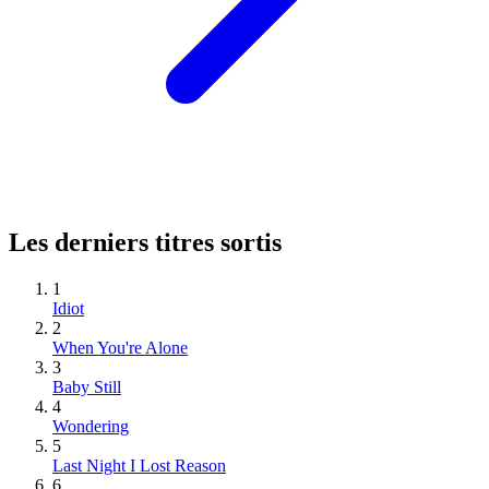
Les derniers titres sortis
1
Idiot
2
When You're Alone
3
Baby Still
4
Wondering
5
Last Night I Lost Reason
6