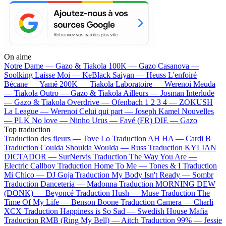
On aime
Notre Dame —
Gazo & Tiakola
100K —
Gazo
Casanova —
Soolking
Laisse Moi —
KeBlack
Saiyan —
Heuss L'enfoiré
Bécane —
Yamê
200K —
Tiakola
Laboratoire —
Werenoi
Meuda
—
Tiakola
Outro —
Gazo & Tiakola
Ailleurs —
Josman
Interlude
—
Gazo & Tiakola
Overdrive —
Ofenbach
1 2 3 4 —
ZOKUSH
La League —
Werenoi
Celui qui part —
Joseph Kamel
Nouvelles
—
PLK
No love —
Ninho
Urus —
Favé (FR)
DIE —
Gazo
Top traduction
Traduction des fleurs —
Tove Lo
Traduction AH HA —
Cardi B
Traduction Coulda Shoulda Woulda —
Russ
Traduction KYLIAN
DICTADOR —
SurNervis
Traduction The Way You Are —
Electric Callboy
Traduction Home To Me —
Tones & I
Traduction
Mi Chico —
DJ Goja
Traduction My Body Isn't Ready —
Sombr
Traduction Danceteria —
Madonna
Traduction MORNING DEW
(DONK) —
Beyoncé
Traduction Hush —
Muse
Traduction The
Time Of My Life —
Benson Boone
Traduction Camera —
Charli
XCX
Traduction Happiness is So Sad —
Swedish House Mafia
Traduction RMB (Ring My Bell) —
Aitch
Traduction 99% —
Jessie