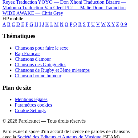
Reyez
Traduction YOYO —
Don Xhoni
Traduction Bizarre —
Madonna
Traduction Van Cleef Pt 2 —
Malie Donn
Traduction
WIDE AWAKE —
Chris Grey
HP mobile
A
B
C
D
E
F
G
H
I
J
K
L
M
N
O
P
Q
R
S
T
U
V
W
X
Y
Z
0-9
Thématiques
Chansons pour faire le sexe
Rap Français
Chansons d'amour
Chansons des Guinguettes
Chansons de Rugby et 3ème mi-temps
Chanson bonne humeur
Plan de site
Mentions légales
Paramètres cookies
Cookie Settings
© 2026 Paroles.net — Tous droits réservés
Paroles.net dispose d'un accord de licence de paroles de chansons
avec la
Société des Editeurs et Auteurs de Musique
(SEAM)