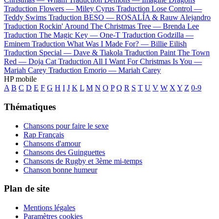
Traduction Flowers —
Miley Cyrus
Traduction Lose Control —
Teddy Swims
Traduction BESO —
ROSALÍA & Rauw Alejandro
Traduction Rockin' Around The Christmas Tree —
Brenda Lee
Traduction The Magic Key —
One-T
Traduction Godzilla —
Eminem
Traduction What Was I Made For? —
Billie Eilish
Traduction Special —
Dave & Tiakola
Traduction Paint The Town
Red —
Doja Cat
Traduction All I Want For Christmas Is You —
Mariah Carey
Traduction Emorio —
Mariah Carey
HP mobile
A
B
C
D
E
F
G
H
I
J
K
L
M
N
O
P
Q
R
S
T
U
V
W
X
Y
Z
0-9
Thématiques
Chansons pour faire le sexe
Rap Français
Chansons d'amour
Chansons des Guinguettes
Chansons de Rugby et 3ème mi-temps
Chanson bonne humeur
Plan de site
Mentions légales
Paramètres cookies