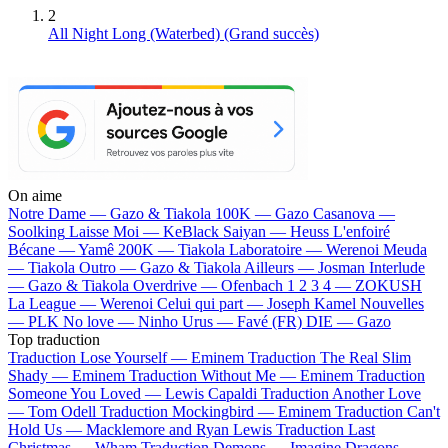
2
All Night Long (Waterbed)
(Grand succès)
On aime
Notre Dame —
Gazo & Tiakola
100K —
Gazo
Casanova —
Soolking
Laisse Moi —
KeBlack
Saiyan —
Heuss L'enfoiré
Bécane —
Yamê
200K —
Tiakola
Laboratoire —
Werenoi
Meuda
—
Tiakola
Outro —
Gazo & Tiakola
Ailleurs —
Josman
Interlude
—
Gazo & Tiakola
Overdrive —
Ofenbach
1 2 3 4 —
ZOKUSH
La League —
Werenoi
Celui qui part —
Joseph Kamel
Nouvelles
—
PLK
No love —
Ninho
Urus —
Favé (FR)
DIE —
Gazo
Top traduction
Traduction Lose Yourself —
Eminem
Traduction The Real Slim
Shady —
Eminem
Traduction Without Me —
Eminem
Traduction
Someone You Loved —
Lewis Capaldi
Traduction Another Love
—
Tom Odell
Traduction Mockingbird —
Eminem
Traduction Can't
Hold Us —
Macklemore and Ryan Lewis
Traduction Last
Christmas —
Wham
Traduction Demons —
Imagine Dragons