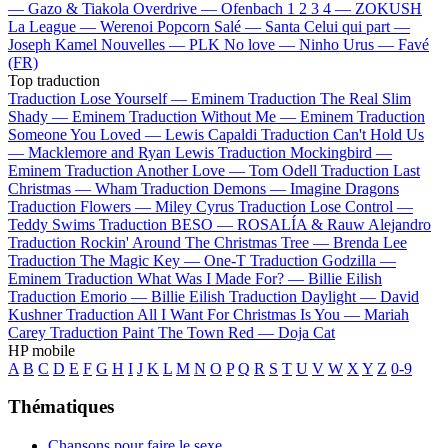
—
Gazo & Tiakola
Overdrive —
Ofenbach
1 2 3 4 —
ZOKUSH
La League —
Werenoi
Popcorn Salé —
Santa
Celui qui part —
Joseph Kamel
Nouvelles —
PLK
No love —
Ninho
Urus —
Favé
(FR)
Top traduction
Traduction Lose Yourself —
Eminem
Traduction The Real Slim
Shady —
Eminem
Traduction Without Me —
Eminem
Traduction
Someone You Loved —
Lewis Capaldi
Traduction Can't Hold Us
—
Macklemore and Ryan Lewis
Traduction Mockingbird —
Eminem
Traduction Another Love —
Tom Odell
Traduction Last
Christmas —
Wham
Traduction Demons —
Imagine Dragons
Traduction Flowers —
Miley Cyrus
Traduction Lose Control —
Teddy Swims
Traduction BESO —
ROSALÍA & Rauw Alejandro
Traduction Rockin' Around The Christmas Tree —
Brenda Lee
Traduction The Magic Key —
One-T
Traduction Godzilla —
Eminem
Traduction What Was I Made For? —
Billie Eilish
Traduction Emorio —
Billie Eilish
Traduction Daylight —
David
Kushner
Traduction All I Want For Christmas Is You —
Mariah
Carey
Traduction Paint The Town Red —
Doja Cat
HP mobile
A
B
C
D
E
F
G
H
I
J
K
L
M
N
O
P
Q
R
S
T
U
V
W
X
Y
Z
0-9
Thématiques
Chansons pour faire le sexe