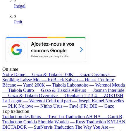
2
Inégal
3
Petit
On aime
Notre Dame —
Gazo & Tiakola
100K —
Gazo
Casanova —
Soolking
Laisse Moi —
KeBlack
Saiyan —
Heuss L'enfoiré
Bécane —
Yamê
200K —
Tiakola
Laboratoire —
Werenoi
Meuda
—
Tiakola
Outro —
Gazo & Tiakola
Ailleurs —
Josman
Interlude
—
Gazo & Tiakola
Overdrive —
Ofenbach
1 2 3 4 —
ZOKUSH
La League —
Werenoi
Celui qui part —
Joseph Kamel
Nouvelles
—
PLK
No love —
Ninho
Urus —
Favé (FR)
DIE —
Gazo
Top traduction
Traduction des fleurs —
Tove Lo
Traduction AH HA —
Cardi B
Traduction Coulda Shoulda Woulda —
Russ
Traduction KYLIAN
DICTADOR —
SurNervis
Traduction The Way You Are —