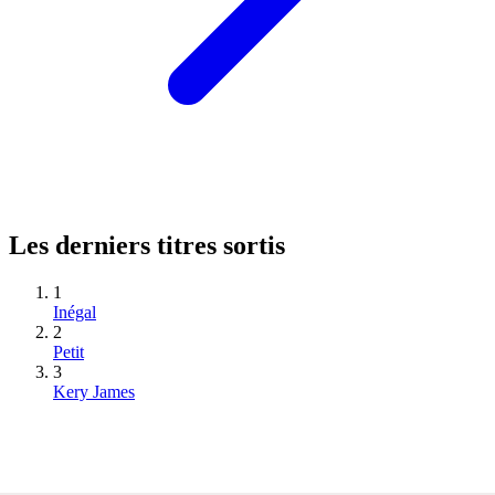
Les derniers titres sortis
1
Inégal
2
Petit
3
Kery James