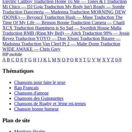
Electric Callboy
Traduction Home To Me —
Tones & I
Traduction
Mi Chico —
DJ Goja
Traduction My Body Isn't Ready —
Sombr
Traduction Danceteria —
Madonna
Traduction MORNING DEW
(DONK) —
Beyoncé
Traduction Hush —
Muse
Traduction The
Time Of My Life —
Benson Boone
Traduction Camera —
Charli
XCX
Traduction Happiness is So Sad —
Swedish House Mafia
Traduction RMB (Ring My Bell) —
Aitch
Traduction 99% —
Jessie
Reyez
Traduction YOYO —
Don Xhoni
Traduction Bizarre —
Madonna
Traduction Van Cleef Pt 2 —
Malie Donn
Traduction
WIDE AWAKE —
Chris Grey
HP mobile
A
B
C
D
E
F
G
H
I
J
K
L
M
N
O
P
Q
R
S
T
U
V
W
X
Y
Z
0-9
Thématiques
Chansons pour faire le sexe
Rap Français
Chansons d'amour
Chansons des Guinguettes
Chansons de Rugby et 3ème mi-temps
Chanson bonne humeur
Plan de site
Mentions légales