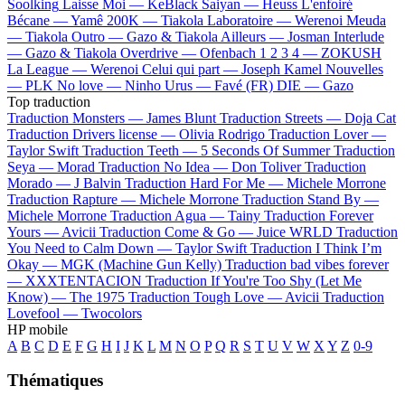
Soolking
Laisse Moi —
KeBlack
Saiyan —
Heuss L'enfoiré
Bécane —
Yamê
200K —
Tiakola
Laboratoire —
Werenoi
Meuda
—
Tiakola
Outro —
Gazo & Tiakola
Ailleurs —
Josman
Interlude
—
Gazo & Tiakola
Overdrive —
Ofenbach
1 2 3 4 —
ZOKUSH
La League —
Werenoi
Celui qui part —
Joseph Kamel
Nouvelles
—
PLK
No love —
Ninho
Urus —
Favé (FR)
DIE —
Gazo
Top traduction
Traduction Monsters —
James Blunt
Traduction Streets —
Doja Cat
Traduction Drivers license —
Olivia Rodrigo
Traduction Lover —
Taylor Swift
Traduction Teeth —
5 Seconds Of Summer
Traduction
Seya —
Morad
Traduction No Idea —
Don Toliver
Traduction
Morado —
J Balvin
Traduction Hard For Me —
Michele Morrone
Traduction Rapture —
Michele Morrone
Traduction Stand By —
Michele Morrone
Traduction Agua —
Tainy
Traduction Forever
Yours —
Avicii
Traduction Come & Go —
Juice WRLD
Traduction
You Need to Calm Down —
Taylor Swift
Traduction I Think I’m
Okay —
MGK (Machine Gun Kelly)
Traduction bad vibes forever
—
XXXTENTACION
Traduction If You're Too Shy (Let Me
Know) —
The 1975
Traduction Tough Love —
Avicii
Traduction
Lovefool —
Twocolors
HP mobile
A
B
C
D
E
F
G
H
I
J
K
L
M
N
O
P
Q
R
S
T
U
V
W
X
Y
Z
0-9
Thématiques