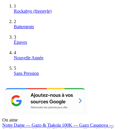
1
Rockabye (freestyle)
2
Battements
3
Épaves
4
Nouvelle Année
5
Sans Pression
On aime
Notre Dame —
Gazo & Tiakola
100K —
Gazo
Casanova —