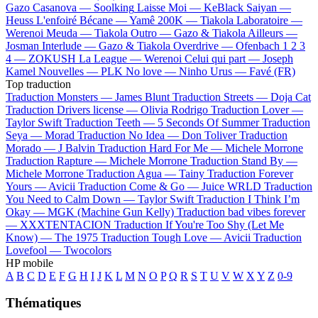
Gazo
Casanova —
Soolking
Laisse Moi —
KeBlack
Saiyan —
Heuss L'enfoiré
Bécane —
Yamê
200K —
Tiakola
Laboratoire —
Werenoi
Meuda —
Tiakola
Outro —
Gazo & Tiakola
Ailleurs —
Josman
Interlude —
Gazo & Tiakola
Overdrive —
Ofenbach
1 2 3
4 —
ZOKUSH
La League —
Werenoi
Celui qui part —
Joseph
Kamel
Nouvelles —
PLK
No love —
Ninho
Urus —
Favé (FR)
Top traduction
Traduction Monsters —
James Blunt
Traduction Streets —
Doja Cat
Traduction Drivers license —
Olivia Rodrigo
Traduction Lover —
Taylor Swift
Traduction Teeth —
5 Seconds Of Summer
Traduction
Seya —
Morad
Traduction No Idea —
Don Toliver
Traduction
Morado —
J Balvin
Traduction Hard For Me —
Michele Morrone
Traduction Rapture —
Michele Morrone
Traduction Stand By —
Michele Morrone
Traduction Agua —
Tainy
Traduction Forever
Yours —
Avicii
Traduction Come & Go —
Juice WRLD
Traduction
You Need to Calm Down —
Taylor Swift
Traduction I Think I’m
Okay —
MGK (Machine Gun Kelly)
Traduction bad vibes forever
—
XXXTENTACION
Traduction If You're Too Shy (Let Me
Know) —
The 1975
Traduction Tough Love —
Avicii
Traduction
Lovefool —
Twocolors
HP mobile
A
B
C
D
E
F
G
H
I
J
K
L
M
N
O
P
Q
R
S
T
U
V
W
X
Y
Z
0-9
Thématiques