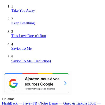
1
Take You Away
2
Keep Breathing
3
This Love Doesn't Run
4
Savior To Me
5
Savior To Me (Traduction)
On aime
FlashBack —
Favé (FR)
Notre Dame —
Gazo & Tiakola
100K —