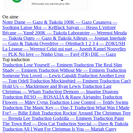
On aime
Notre Dame —
Gazo & Tiakola
100K —
Gazo
Casanova —
Soolking
Laisse Moi —
KeBlack
Saiyan —
Heuss L'enfoiré
Bécane —
Yamê
200K —
Tiakola
Laboratoire —
Werenoi
Meuda
—
Tiakola
Outro —
Gazo & Tiakola
Ailleurs —
Josman
Interlude
—
Gazo & Tiakola
Overdrive —
Ofenbach
1 2 3 4 —
ZOKUSH
La League —
Werenoi
Celui qui part —
Joseph Kamel
Nouvelles
—
PLK
No love —
Ninho
Urus —
Favé (FR)
DIE —
Gazo
Top traduction
Traduction Lose Yourself —
Eminem
Traduction The Real Slim
Shady —
Eminem
Traduction Without Me —
Eminem
Traduction
Someone You Loved —
Lewis Capaldi
Traduction Another Love
—
Tom Odell
Traduction Mockingbird —
Eminem
Traduction Can't
Hold Us —
Macklemore and Ryan Lewis
Traduction Last
Christmas —
Wham
Traduction Demons —
Imagine Dragons
Traduction BESO —
ROSALÍA & Rauw Alejandro
Traduction
Flowers —
Miley Cyrus
Traduction Lose Control —
Teddy Swims
Traduction The Magic Key —
One-T
Traduction What Was I Made
For? —
Billie Eilish
Traduction Rockin' Around The Christmas Tree
—
Brenda Lee
Traduction Godzilla —
Eminem
Traduction Paint
The Town Red —
Doja Cat
Traduction Special —
Dave & Tiakola
Traduction All I Want For Christmas Is You —
Mariah Carey