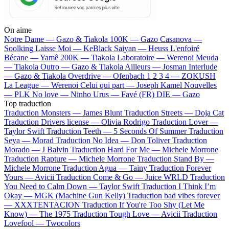
On aime
Notre Dame —
Gazo & Tiakola
100K —
Gazo
Casanova —
Soolking
Laisse Moi —
KeBlack
Saiyan —
Heuss L'enfoiré
Bécane —
Yamê
200K —
Tiakola
Laboratoire —
Werenoi
Meuda
—
Tiakola
Outro —
Gazo & Tiakola
Ailleurs —
Josman
Interlude
—
Gazo & Tiakola
Overdrive —
Ofenbach
1 2 3 4 —
ZOKUSH
La League —
Werenoi
Celui qui part —
Joseph Kamel
Nouvelles
—
PLK
No love —
Ninho
Urus —
Favé (FR)
DIE —
Gazo
Top traduction
Traduction Monsters —
James Blunt
Traduction Streets —
Doja Cat
Traduction Drivers license —
Olivia Rodrigo
Traduction Lover —
Taylor Swift
Traduction Teeth —
5 Seconds Of Summer
Traduction
Seya —
Morad
Traduction No Idea —
Don Toliver
Traduction
Morado —
J Balvin
Traduction Hard For Me —
Michele Morrone
Traduction Rapture —
Michele Morrone
Traduction Stand By —
Michele Morrone
Traduction Agua —
Tainy
Traduction Forever
Yours —
Avicii
Traduction Come & Go —
Juice WRLD
Traduction
You Need to Calm Down —
Taylor Swift
Traduction I Think I’m
Okay —
MGK (Machine Gun Kelly)
Traduction bad vibes forever
—
XXXTENTACION
Traduction If You're Too Shy (Let Me
Know) —
The 1975
Traduction Tough Love —
Avicii
Traduction
Lovefool —
Twocolors