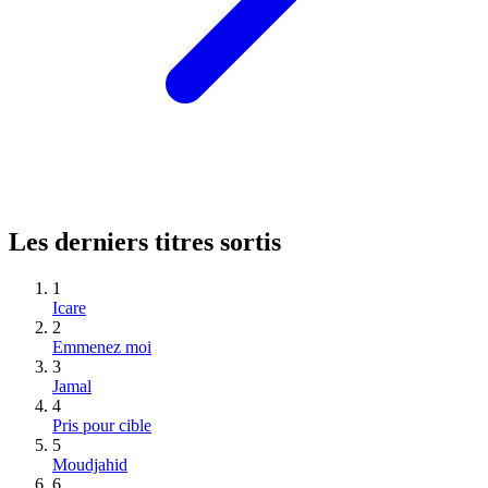
Les derniers titres sortis
1
Icare
2
Emmenez moi
3
Jamal
4
Pris pour cible
5
Moudjahid
6