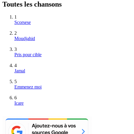
Toutes les chansons
1
Scorsese
2
Moudjahid
3
Pris pour cible
4
Jamal
5
Emmenez moi
6
Icare