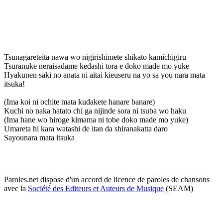
Tsunagareteita nawa wo nigirishimete shikato kamichigiru
Tsuranuke neraisadame kedashi tora e doko made mo yuke
Hyakunen saki no anata ni aitai kieuseru na yo sa you nara mata
itsuka!
(Ima koi ni ochite mata kudakete hanare banare)
Kuchi no naka hatato chi ga nijinde sora ni tsuba wo haku
(Ima hane wo hiroge kimama ni tobe doko made mo yuke)
Umareta hi kara watashi de itan da shiranakatta daro
Sayounara mata itsuka
Paroles.net dispose d'un accord de licence de paroles de chansons
avec la
Société des Editeurs et Auteurs de Musique
(SEAM)