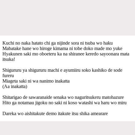
Kuchi no naka hatato chi ga nijinde sora ni tsuba wo haku
Mabatake hane wo hiroge kimama ni tobe doko made mo yuke
Hyakunen saki mo oboeteru ka na shiranee keredo sayoonara mata
itsuka!
Shigururu ya shigururu machi e ayumiiru soko kashiko de sode
fureru
Miageta saki ni wa nanimo inakatta
(Aa inakatta)
Shitarigao de sawaranaide senaka wo naguritsukeru matohazure
Hito ga notamau jigoku no saki ni koso watashi wa haru wo miru
Dareka wo aishitakute demo itakute itsu shika amearare