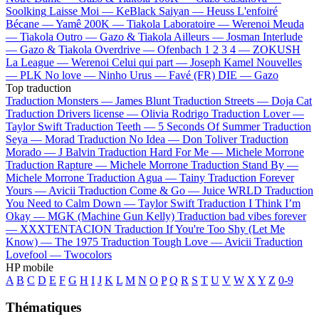
Soolking
Laisse Moi —
KeBlack
Saiyan —
Heuss L'enfoiré
Bécane —
Yamê
200K —
Tiakola
Laboratoire —
Werenoi
Meuda
—
Tiakola
Outro —
Gazo & Tiakola
Ailleurs —
Josman
Interlude
—
Gazo & Tiakola
Overdrive —
Ofenbach
1 2 3 4 —
ZOKUSH
La League —
Werenoi
Celui qui part —
Joseph Kamel
Nouvelles
—
PLK
No love —
Ninho
Urus —
Favé (FR)
DIE —
Gazo
Top traduction
Traduction Monsters —
James Blunt
Traduction Streets —
Doja Cat
Traduction Drivers license —
Olivia Rodrigo
Traduction Lover —
Taylor Swift
Traduction Teeth —
5 Seconds Of Summer
Traduction
Seya —
Morad
Traduction No Idea —
Don Toliver
Traduction
Morado —
J Balvin
Traduction Hard For Me —
Michele Morrone
Traduction Rapture —
Michele Morrone
Traduction Stand By —
Michele Morrone
Traduction Agua —
Tainy
Traduction Forever
Yours —
Avicii
Traduction Come & Go —
Juice WRLD
Traduction
You Need to Calm Down —
Taylor Swift
Traduction I Think I’m
Okay —
MGK (Machine Gun Kelly)
Traduction bad vibes forever
—
XXXTENTACION
Traduction If You're Too Shy (Let Me
Know) —
The 1975
Traduction Tough Love —
Avicii
Traduction
Lovefool —
Twocolors
HP mobile
A
B
C
D
E
F
G
H
I
J
K
L
M
N
O
P
Q
R
S
T
U
V
W
X
Y
Z
0-9
Thématiques