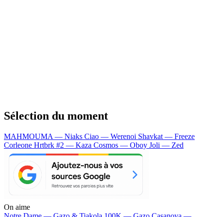
Sélection du moment
MAHMOUMA — Niaks
Ciao — Werenoi
Shavkat — Freeze
Corleone
Hrtbrk #2 — Kaza
Cosmos — Oboy
Joli — Zed
On aime
Notre Dame —
Gazo & Tiakola
100K —
Gazo
Casanova —