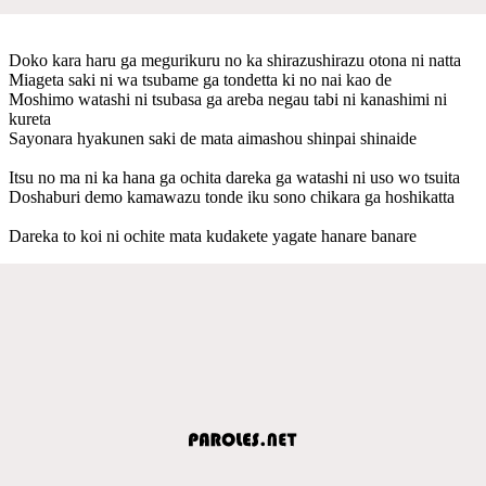
Doko kara haru ga megurikuru no ka shirazushirazu otona ni natta
Miageta saki ni wa tsubame ga tondetta ki no nai kao de
Moshimo watashi ni tsubasa ga areba negau tabi ni kanashimi ni
kureta
Sayonara hyakunen saki de mata aimashou shinpai shinaide
Itsu no ma ni ka hana ga ochita dareka ga watashi ni uso wo tsuita
Doshaburi demo kamawazu tonde iku sono chikara ga hoshikatta
Dareka to koi ni ochite mata kudakete yagate hanare banare