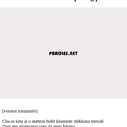
[version romanisée]
Cha-ra keta ai o utatteru beibī kirameite shikkuna merodi
Dare mo miataranai yoru ga mata hitotsu