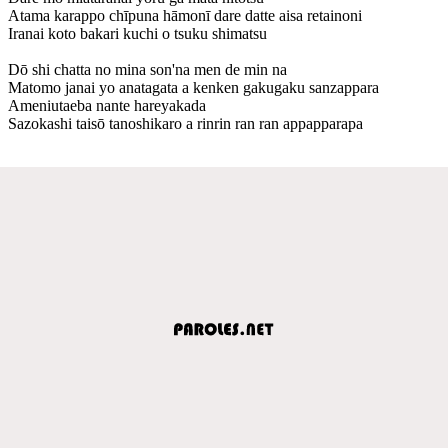
Atama karappo chīpuna hāmonī dare datte aisa retainoni
Iranai koto bakari kuchi o tsuku shimatsu
Dō shi chatta no mina son'na men de min na
Matomo janai yo anatagata a kenken gakugaku sanzappara
Ameniutaeba nante hareyakada
Sazokashi taisō tanoshikaro a rinrin ran ran appapparapa