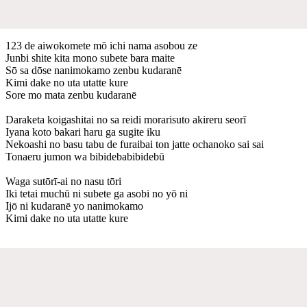
123 de aiwokomete mō ichi nama asobou ze
Junbi shite kita mono subete bara maite
Sō sa dōse nanimokamo zenbu kudaranē
Kimi dake no uta utatte kure
Sore mo mata zenbu kudaranē
Daraketa koigashitai no sa reidi morarisuto akireru seorī
Iyana koto bakari haru ga sugite iku
Nekoashi no basu tabu de furaibai ton jatte ochanoko sai sai
Tonaeru jumon wa bibidebabibidebū
Waga sutōrī-ai no nasu tōri
Iki tetai muchū ni subete ga asobi no yō ni
Ijō ni kudaranē yo nanimokamo
Kimi dake no uta utatte kure