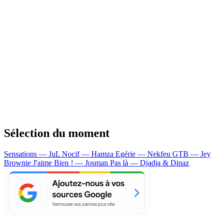
Sélection du moment
Sensations — JuL
Nocif — Hamza
Egérie — Nekfeu
GTB — Jey
Brownie
J'aime Bien ! — Josman
Pas là — Djadja & Dinaz