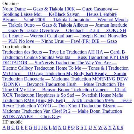
On aime
Notre Dame —
Gazo & Tiakola
100K —
Gazo
Casanova —
Soolking
Laisse Moi —
KeBlack
Saiyan —
Heuss L'enfoiré
Bécane —
Yamê
200K —
Tiakola
Laboratoire —
Werenoi
Meuda
—
Tiakola
Outro —
Gazo & Tiakola
Ailleurs —
Josman
Interlude
—
Gazo & Tiakola
Overdrive —
Ofenbach
1 2 3 4 —
ZOKUSH
La League —
Werenoi
Celui qui part —
Joseph Kamel
Nouvelles
—
PLK
No love —
Ninho
Urus —
Favé (FR)
DIE —
Gazo
Top traduction
Traduction des fleurs —
Tove Lo
Traduction AH HA —
Cardi B
Traduction Coulda Shoulda Woulda —
Russ
Traduction KYLIAN
DICTADOR —
SurNervis
Traduction The Way You Are —
Electric Callboy
Traduction Home To Me —
Tones & I
Traduction
Mi Chico —
DJ Goja
Traduction My Body Isn't Ready —
Sombr
Traduction Danceteria —
Madonna
Traduction MORNING DEW
(DONK) —
Beyoncé
Traduction Hush —
Muse
Traduction The
Time Of My Life —
Benson Boone
Traduction Camera —
Charli
XCX
Traduction Happiness is So Sad —
Swedish House Mafia
Traduction RMB (Ring My Bell) —
Aitch
Traduction 99% —
Jessie
Reyez
Traduction YOYO —
Don Xhoni
Traduction Bizarre —
Madonna
Traduction Van Cleef Pt 2 —
Malie Donn
Traduction
WIDE AWAKE —
Chris Grey
HP mobile
A
B
C
D
E
F
G
H
I
J
K
L
M
N
O
P
Q
R
S
T
U
V
W
X
Y
Z
0-9