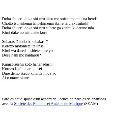
Dōka shi teru dōka shi teru aitsu mo soitsu mo min'na henda
Chotto tsuiteikenai tanoshimenai ika re teru ekusutashī
Dōka shi teru dōka shi teru subete ga zenbu kudaranē nda
Kimi dake no uta utatte kure
Subarashī hodo bakabakashī
Korezo motomete ita jinsei
Kimi wa dareda oshiete kure yo
Dōse nani mo naidarou?
Kamabisushii koto hanahadashī
Korezo kachinoaru jinsei
Dare demo īkedo kimi ga ī nda yo
Ai o utatte okure
Paroles.net dispose d'un accord de licence de paroles de chansons
avec la
Société des Editeurs et Auteurs de Musique
(SEAM)