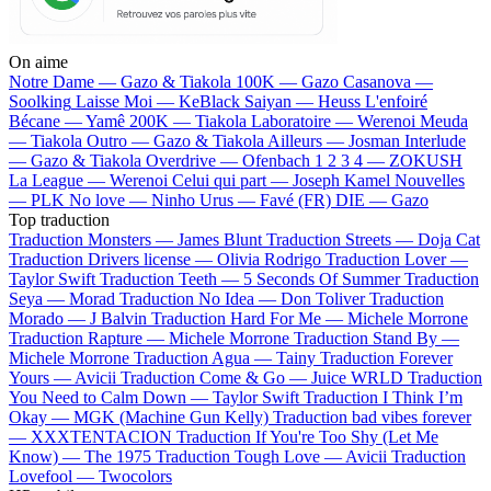
On aime
Notre Dame —
Gazo & Tiakola
100K —
Gazo
Casanova —
Soolking
Laisse Moi —
KeBlack
Saiyan —
Heuss L'enfoiré
Bécane —
Yamê
200K —
Tiakola
Laboratoire —
Werenoi
Meuda
—
Tiakola
Outro —
Gazo & Tiakola
Ailleurs —
Josman
Interlude
—
Gazo & Tiakola
Overdrive —
Ofenbach
1 2 3 4 —
ZOKUSH
La League —
Werenoi
Celui qui part —
Joseph Kamel
Nouvelles
—
PLK
No love —
Ninho
Urus —
Favé (FR)
DIE —
Gazo
Top traduction
Traduction Monsters —
James Blunt
Traduction Streets —
Doja Cat
Traduction Drivers license —
Olivia Rodrigo
Traduction Lover —
Taylor Swift
Traduction Teeth —
5 Seconds Of Summer
Traduction
Seya —
Morad
Traduction No Idea —
Don Toliver
Traduction
Morado —
J Balvin
Traduction Hard For Me —
Michele Morrone
Traduction Rapture —
Michele Morrone
Traduction Stand By —
Michele Morrone
Traduction Agua —
Tainy
Traduction Forever
Yours —
Avicii
Traduction Come & Go —
Juice WRLD
Traduction
You Need to Calm Down —
Taylor Swift
Traduction I Think I’m
Okay —
MGK (Machine Gun Kelly)
Traduction bad vibes forever
—
XXXTENTACION
Traduction If You're Too Shy (Let Me
Know) —
The 1975
Traduction Tough Love —
Avicii
Traduction
Lovefool —
Twocolors