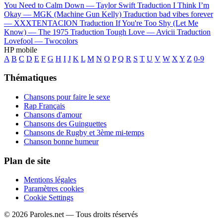
You Need to Calm Down —
Taylor Swift
Traduction I Think I’m
Okay —
MGK (Machine Gun Kelly)
Traduction bad vibes forever
—
XXXTENTACION
Traduction If You're Too Shy (Let Me
Know) —
The 1975
Traduction Tough Love —
Avicii
Traduction
Lovefool —
Twocolors
HP mobile
A
B
C
D
E
F
G
H
I
J
K
L
M
N
O
P
Q
R
S
T
U
V
W
X
Y
Z
0-9
Thématiques
Chansons pour faire le sexe
Rap Français
Chansons d'amour
Chansons des Guinguettes
Chansons de Rugby et 3ème mi-temps
Chanson bonne humeur
Plan de site
Mentions légales
Paramètres cookies
Cookie Settings
© 2026 Paroles.net — Tous droits réservés