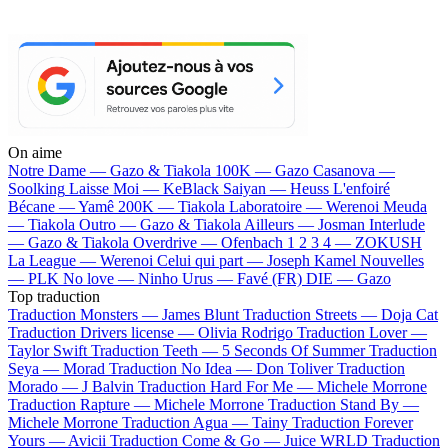
On aime
Notre Dame —
Gazo & Tiakola
100K —
Gazo
Casanova —
Soolking
Laisse Moi —
KeBlack
Saiyan —
Heuss L'enfoiré
Bécane —
Yamê
200K —
Tiakola
Laboratoire —
Werenoi
Meuda
—
Tiakola
Outro —
Gazo & Tiakola
Ailleurs —
Josman
Interlude
—
Gazo & Tiakola
Overdrive —
Ofenbach
1 2 3 4 —
ZOKUSH
La League —
Werenoi
Celui qui part —
Joseph Kamel
Nouvelles
—
PLK
No love —
Ninho
Urus —
Favé (FR)
DIE —
Gazo
Top traduction
Traduction Monsters —
James Blunt
Traduction Streets —
Doja Cat
Traduction Drivers license —
Olivia Rodrigo
Traduction Lover —
Taylor Swift
Traduction Teeth —
5 Seconds Of Summer
Traduction
Seya —
Morad
Traduction No Idea —
Don Toliver
Traduction
Morado —
J Balvin
Traduction Hard For Me —
Michele Morrone
Traduction Rapture —
Michele Morrone
Traduction Stand By —
Michele Morrone
Traduction Agua —
Tainy
Traduction Forever
Yours —
Avicii
Traduction Come & Go —
Juice WRLD
Traduction