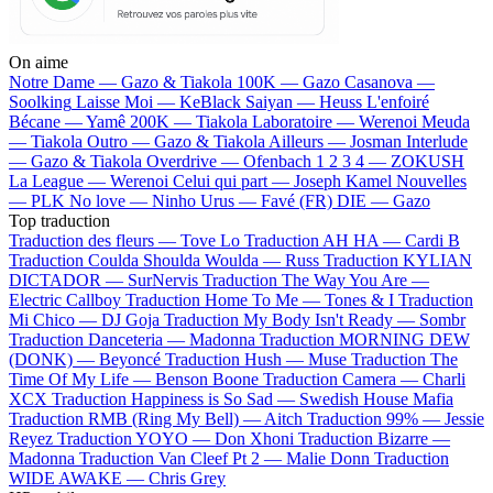
On aime
Notre Dame —
Gazo & Tiakola
100K —
Gazo
Casanova —
Soolking
Laisse Moi —
KeBlack
Saiyan —
Heuss L'enfoiré
Bécane —
Yamê
200K —
Tiakola
Laboratoire —
Werenoi
Meuda
—
Tiakola
Outro —
Gazo & Tiakola
Ailleurs —
Josman
Interlude
—
Gazo & Tiakola
Overdrive —
Ofenbach
1 2 3 4 —
ZOKUSH
La League —
Werenoi
Celui qui part —
Joseph Kamel
Nouvelles
—
PLK
No love —
Ninho
Urus —
Favé (FR)
DIE —
Gazo
Top traduction
Traduction des fleurs —
Tove Lo
Traduction AH HA —
Cardi B
Traduction Coulda Shoulda Woulda —
Russ
Traduction KYLIAN
DICTADOR —
SurNervis
Traduction The Way You Are —
Electric Callboy
Traduction Home To Me —
Tones & I
Traduction
Mi Chico —
DJ Goja
Traduction My Body Isn't Ready —
Sombr
Traduction Danceteria —
Madonna
Traduction MORNING DEW
(DONK) —
Beyoncé
Traduction Hush —
Muse
Traduction The
Time Of My Life —
Benson Boone
Traduction Camera —
Charli
XCX
Traduction Happiness is So Sad —
Swedish House Mafia
Traduction RMB (Ring My Bell) —
Aitch
Traduction 99% —
Jessie
Reyez
Traduction YOYO —
Don Xhoni
Traduction Bizarre —
Madonna
Traduction Van Cleef Pt 2 —
Malie Donn
Traduction
WIDE AWAKE —
Chris Grey