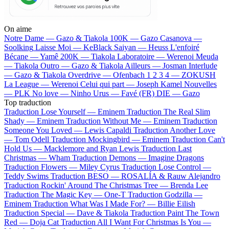
On aime
Notre Dame —
Gazo & Tiakola
100K —
Gazo
Casanova —
Soolking
Laisse Moi —
KeBlack
Saiyan —
Heuss L'enfoiré
Bécane —
Yamê
200K —
Tiakola
Laboratoire —
Werenoi
Meuda
—
Tiakola
Outro —
Gazo & Tiakola
Ailleurs —
Josman
Interlude
—
Gazo & Tiakola
Overdrive —
Ofenbach
1 2 3 4 —
ZOKUSH
La League —
Werenoi
Celui qui part —
Joseph Kamel
Nouvelles
—
PLK
No love —
Ninho
Urus —
Favé (FR)
DIE —
Gazo
Top traduction
Traduction Lose Yourself —
Eminem
Traduction The Real Slim
Shady —
Eminem
Traduction Without Me —
Eminem
Traduction
Someone You Loved —
Lewis Capaldi
Traduction Another Love
—
Tom Odell
Traduction Mockingbird —
Eminem
Traduction Can't
Hold Us —
Macklemore and Ryan Lewis
Traduction Last
Christmas —
Wham
Traduction Demons —
Imagine Dragons
Traduction Flowers —
Miley Cyrus
Traduction Lose Control —
Teddy Swims
Traduction BESO —
ROSALÍA & Rauw Alejandro
Traduction Rockin' Around The Christmas Tree —
Brenda Lee
Traduction The Magic Key —
One-T
Traduction Godzilla —
Eminem
Traduction What Was I Made For? —
Billie Eilish
Traduction Special —
Dave & Tiakola
Traduction Paint The Town
Red —
Doja Cat
Traduction All I Want For Christmas Is You —