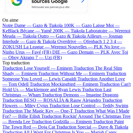
On aime
Notre Dame —
Gazo & Tiakola
100K —
Gazo
Laisse Moi —
KeBlack
Bécane —
Yamê
200K —
Tiakola
Laboratoire —
Werenoi
Meuda —
Tiakola
Outro —
Gazo & Tiakola
Ailleurs —
Josman
Interlude —
Gazo & Tiakola
Overdrive —
Ofenbach
1 2 3 4 —
ZOKUSH
La League —
Werenoi
Nouvelles —
PLK
No love —
Ninho
Urus —
Favé (FR)
DIE —
Gazo
Demain —
PLK
Avec Toi
—
Oboy
Akrapo 7 —
Uzi (FR)
Top traduction
Traduction Lose Yourself —
Eminem
Traduction The Real Slim
Shady —
Eminem
Traduction Without Me —
Eminem
Traduction
Someone You Loved —
Lewis Capaldi
Traduction Another Love
—
Tom Odell
Traduction Mockingbird —
Eminem
Traduction Can't
Hold Us —
Macklemore and Ryan Lewis
Traduction Last
Christmas —
Wham
Traduction Demons —
Imagine Dragons
Traduction BESO —
ROSALÍA & Rauw Alejandro
Traduction
Flowers —
Miley Cyrus
Traduction Lose Control —
Teddy Swims
Traduction The Magic Key —
One-T
Traduction What Was I Made
For? —
Billie Eilish
Traduction Rockin' Around The Christmas Tree
—
Brenda Lee
Traduction Godzilla —
Eminem
Traduction Paint
The Town Red —
Doja Cat
Traduction Special —
Dave & Tiakola
Traduction All I Want For Christmas Is You —
Mariah Carey