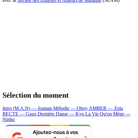
avec la
Société des Editeurs et Auteurs de Musique
(SEAM)
Sélection du moment
Intro (M.A.N) — Josman
Mélodie — Oboy
AMBER — Zola
BECTE — Gazo
Dernière Danse — Kyo
La Vie Qu'on Mène —
Ninho