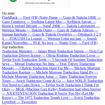
On aime
FlashBack —
Favé (FR)
Notre Dame —
Gazo & Tiakola
100K —
Gazo
Casanova —
Soolking
Laisse Moi —
KeBlack
Saiyan —
Heuss L'enfoiré
Bécane —
Yamê
200K —
Tiakola
Laboratoire —
Werenoi
Meuda —
Tiakola
Outro —
Gazo & Tiakola
Ailleurs —
Josman
Interlude —
Gazo & Tiakola
Overdrive —
Ofenbach
1 2 3
4 —
ZOKUSH
La League —
Werenoi
Celui qui part —
Joseph
Kamel
Nouvelles —
PLK
No love —
Ninho
Urus —
Favé (FR)
Top traduction
Traduction Monsters —
James Blunt
Traduction Streets —
Doja Cat
Traduction Drivers license —
Olivia Rodrigo
Traduction Lover —
Taylor Swift
Traduction Teeth —
5 Seconds Of Summer
Traduction
Seya —
Morad
Traduction No Idea —
Don Toliver
Traduction
Morado —
J Balvin
Traduction Hard For Me —
Michele Morrone
Traduction Rapture —
Michele Morrone
Traduction Stand By —
Michele Morrone
Traduction Agua —
Tainy
Traduction Forever
Yours —
Avicii
Traduction Come & Go —
Juice WRLD
Traduction
You Need to Calm Down —
Taylor Swift
Traduction I Think I’m
Okay —
MGK (Machine Gun Kelly)
Traduction bad vibes forever
—
XXXTENTACION
Traduction If You're Too Shy (Let Me
Know) —
The 1975
Traduction Tough Love —
Avicii
Traduction
Lovefool —
Twocolors