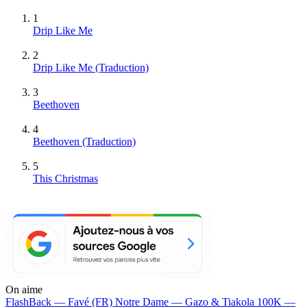
1
Drip Like Me
2
Drip Like Me (Traduction)
3
Beethoven
4
Beethoven (Traduction)
5
This Christmas
On aime
FlashBack —
Favé (FR)
Notre Dame —
Gazo & Tiakola
100K —