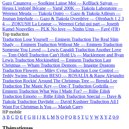
Gazo
Casanova —
Soolking
Laisse Moi —
KeBlack
Saiyan —
Heuss L'enfoiré
Bécane —
Yamê
200K —
Tiakola
Laboratoire —
Werenoi
Meuda —
Tiakola
Outro —
Gazo & Tiakola
Ailleurs —
Josman
Interlude —
Gazo & Tiakola
Overdrive —
Ofenbach
1 2 3
4 —
ZOKUSH
La League —
Werenoi
Celui qui part —
Joseph
Kamel
Nouvelles —
PLK
No love —
Ninho
Urus —
Favé (FR)
Top traduction
Traduction Lose Yourself —
Eminem
Traduction The Real Slim
Shady —
Eminem
Traduction Without Me —
Eminem
Traduction
Someone You Loved —
Lewis Capaldi
Traduction Another Love
—
Tom Odell
Traduction Can't Hold Us —
Macklemore and Ryan
Lewis
Traduction Mockingbird —
Eminem
Traduction Last
Christmas —
Wham
Traduction Demons —
Imagine Dragons
Traduction Flowers —
Miley Cyrus
Traduction Lose Control —
Teddy Swims
Traduction BESO —
ROSALÍA & Rauw Alejandro
Traduction Rockin' Around The Christmas Tree —
Brenda Lee
Traduction The Magic Key —
One-T
Traduction Godzilla —
Eminem
Traduction What Was I Made For? —
Billie Eilish
Traduction Emorio —
Billie Eilish
Traduction Special —
Dave &
Tiakola
Traduction Daylight —
David Kushner
Traduction All I
Want For Christmas Is You —
Mariah Carey
HP mobile
A
B
C
D
E
F
G
H
I
J
K
L
M
N
O
P
Q
R
S
T
U
V
W
X
Y
Z
0-9
Thématiques