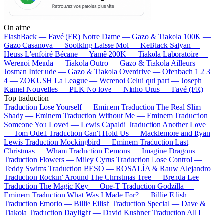
On aime
FlashBack —
Favé (FR)
Notre Dame —
Gazo & Tiakola
100K —
Gazo
Casanova —
Soolking
Laisse Moi —
KeBlack
Saiyan —
Heuss L'enfoiré
Bécane —
Yamê
200K —
Tiakola
Laboratoire —
Werenoi
Meuda —
Tiakola
Outro —
Gazo & Tiakola
Ailleurs —
Josman
Interlude —
Gazo & Tiakola
Overdrive —
Ofenbach
1 2 3
4 —
ZOKUSH
La League —
Werenoi
Celui qui part —
Joseph
Kamel
Nouvelles —
PLK
No love —
Ninho
Urus —
Favé (FR)
Top traduction
Traduction Lose Yourself —
Eminem
Traduction The Real Slim
Shady —
Eminem
Traduction Without Me —
Eminem
Traduction
Someone You Loved —
Lewis Capaldi
Traduction Another Love
—
Tom Odell
Traduction Can't Hold Us —
Macklemore and Ryan
Lewis
Traduction Mockingbird —
Eminem
Traduction Last
Christmas —
Wham
Traduction Demons —
Imagine Dragons
Traduction Flowers —
Miley Cyrus
Traduction Lose Control —
Teddy Swims
Traduction BESO —
ROSALÍA & Rauw Alejandro
Traduction Rockin' Around The Christmas Tree —
Brenda Lee
Traduction The Magic Key —
One-T
Traduction Godzilla —
Eminem
Traduction What Was I Made For? —
Billie Eilish
Traduction Emorio —
Billie Eilish
Traduction Special —
Dave &
Tiakola
Traduction Daylight —
David Kushner
Traduction All I