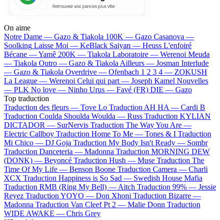
On aime
Notre Dame —
Gazo & Tiakola
100K —
Gazo
Casanova —
Soolking
Laisse Moi —
KeBlack
Saiyan —
Heuss L'enfoiré
Bécane —
Yamê
200K —
Tiakola
Laboratoire —
Werenoi
Meuda
—
Tiakola
Outro —
Gazo & Tiakola
Ailleurs —
Josman
Interlude
—
Gazo & Tiakola
Overdrive —
Ofenbach
1 2 3 4 —
ZOKUSH
La League —
Werenoi
Celui qui part —
Joseph Kamel
Nouvelles
—
PLK
No love —
Ninho
Urus —
Favé (FR)
DIE —
Gazo
Top traduction
Traduction des fleurs —
Tove Lo
Traduction AH HA —
Cardi B
Traduction Coulda Shoulda Woulda —
Russ
Traduction KYLIAN
DICTADOR —
SurNervis
Traduction The Way You Are —
Electric Callboy
Traduction Home To Me —
Tones & I
Traduction
Mi Chico —
DJ Goja
Traduction My Body Isn't Ready —
Sombr
Traduction Danceteria —
Madonna
Traduction MORNING DEW
(DONK) —
Beyoncé
Traduction Hush —
Muse
Traduction The
Time Of My Life —
Benson Boone
Traduction Camera —
Charli
XCX
Traduction Happiness is So Sad —
Swedish House Mafia
Traduction RMB (Ring My Bell) —
Aitch
Traduction 99% —
Jessie
Reyez
Traduction YOYO —
Don Xhoni
Traduction Bizarre —
Madonna
Traduction Van Cleef Pt 2 —
Malie Donn
Traduction
WIDE AWAKE —
Chris Grey