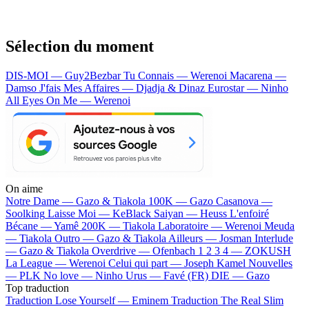
Sélection du moment
DIS-MOI — Guy2Bezbar
Tu Connais — Werenoi
Macarena —
Damso
J'fais Mes Affaires — Djadja & Dinaz
Eurostar — Ninho
All Eyes On Me — Werenoi
On aime
Notre Dame —
Gazo & Tiakola
100K —
Gazo
Casanova —
Soolking
Laisse Moi —
KeBlack
Saiyan —
Heuss L'enfoiré
Bécane —
Yamê
200K —
Tiakola
Laboratoire —
Werenoi
Meuda
—
Tiakola
Outro —
Gazo & Tiakola
Ailleurs —
Josman
Interlude
—
Gazo & Tiakola
Overdrive —
Ofenbach
1 2 3 4 —
ZOKUSH
La League —
Werenoi
Celui qui part —
Joseph Kamel
Nouvelles
—
PLK
No love —
Ninho
Urus —
Favé (FR)
DIE —
Gazo
Top traduction
Traduction Lose Yourself —
Eminem
Traduction The Real Slim