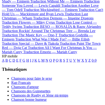
Shady —
Eminem
Traduction Without Me —
Eminem
Traduction
Someone You Loved —
Lewis Capaldi
Traduction Another Love
—
Tom Odell
Traduction Mockingbird —
Eminem
Traduction Can't
Hold Us —
Macklemore and Ryan Lewis
Traduction Last
Christmas —
Wham
Traduction Demons —
Imagine Dragons
Traduction Flowers —
Miley Cyrus
Traduction Lose Control —
Teddy Swims
Traduction BESO —
ROSALÍA & Rauw Alejandro
Traduction Rockin' Around The Christmas Tree —
Brenda Lee
Traduction The Magic Key —
One-T
Traduction Godzilla —
Eminem
Traduction What Was I Made For? —
Billie Eilish
Traduction Special —
Dave & Tiakola
Traduction Paint The Town
Red —
Doja Cat
Traduction All I Want For Christmas Is You —
Mariah Carey
Traduction Emorio —
Mariah Carey
HP mobile
A
B
C
D
E
F
G
H
I
J
K
L
M
N
O
P
Q
R
S
T
U
V
W
X
Y
Z
0-9
Thématiques
Chansons pour faire le sexe
Rap Français
Chansons d'amour
Chansons des Guinguettes
Chansons de Rugby et 3ème mi-temps
Chanson bonne humeur