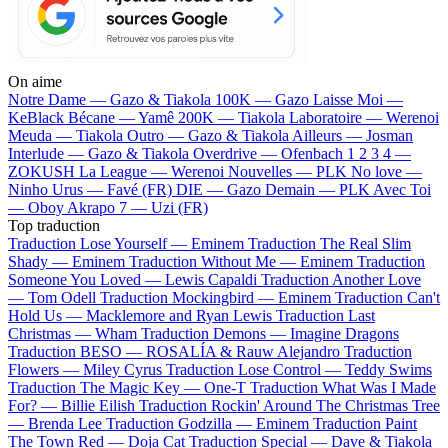
On aime
Notre Dame —
Gazo & Tiakola
100K —
Gazo
Laisse Moi —
KeBlack
Bécane —
Yamê
200K —
Tiakola
Laboratoire —
Werenoi
Meuda —
Tiakola
Outro —
Gazo & Tiakola
Ailleurs —
Josman
Interlude —
Gazo & Tiakola
Overdrive —
Ofenbach
1 2 3 4 —
ZOKUSH
La League —
Werenoi
Nouvelles —
PLK
No love —
Ninho
Urus —
Favé (FR)
DIE —
Gazo
Demain —
PLK
Avec Toi
—
Oboy
Akrapo 7 —
Uzi (FR)
Top traduction
Traduction Lose Yourself —
Eminem
Traduction The Real Slim
Shady —
Eminem
Traduction Without Me —
Eminem
Traduction
Someone You Loved —
Lewis Capaldi
Traduction Another Love
—
Tom Odell
Traduction Mockingbird —
Eminem
Traduction Can't
Hold Us —
Macklemore and Ryan Lewis
Traduction Last
Christmas —
Wham
Traduction Demons —
Imagine Dragons
Traduction BESO —
ROSALÍA & Rauw Alejandro
Traduction
Flowers —
Miley Cyrus
Traduction Lose Control —
Teddy Swims
Traduction The Magic Key —
One-T
Traduction What Was I Made
For? —
Billie Eilish
Traduction Rockin' Around The Christmas Tree
—
Brenda Lee
Traduction Godzilla —
Eminem
Traduction Paint
The Town Red —
Doja Cat
Traduction Special —
Dave & Tiakola