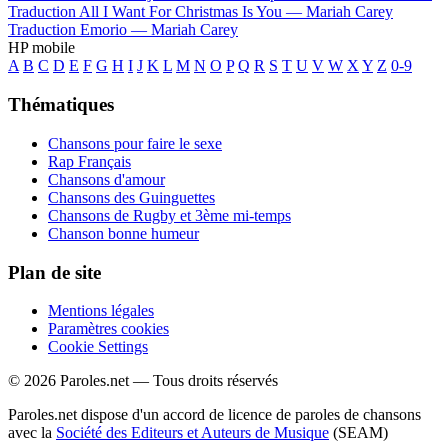
Traduction All I Want For Christmas Is You —
Mariah Carey
Traduction Emorio —
Mariah Carey
HP mobile
A
B
C
D
E
F
G
H
I
J
K
L
M
N
O
P
Q
R
S
T
U
V
W
X
Y
Z
0-9
Thématiques
Chansons pour faire le sexe
Rap Français
Chansons d'amour
Chansons des Guinguettes
Chansons de Rugby et 3ème mi-temps
Chanson bonne humeur
Plan de site
Mentions légales
Paramètres cookies
Cookie Settings
© 2026 Paroles.net — Tous droits réservés
Paroles.net dispose d'un accord de licence de paroles de chansons
avec la
Société des Editeurs et Auteurs de Musique
(SEAM)