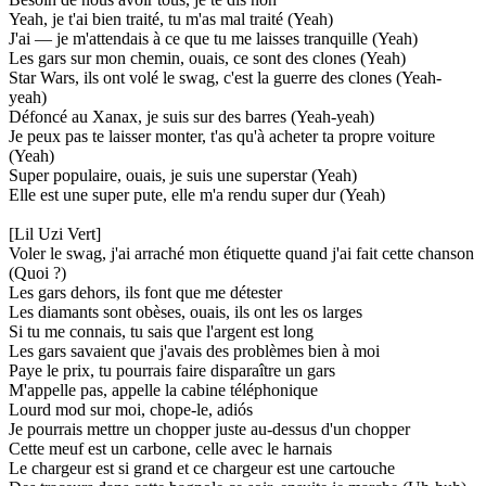
Yeah, je t'ai bien traité, tu m'as mal traité (Yeah)
J'ai — je m'attendais à ce que tu me laisses tranquille (Yeah)
Les gars sur mon chemin, ouais, ce sont des clones (Yeah)
Star Wars, ils ont volé le swag, c'est la guerre des clones (Yeah-
yeah)
Défoncé au Xanax, je suis sur des barres (Yeah-yeah)
Je peux pas te laisser monter, t'as qu'à acheter ta propre voiture
(Yeah)
Super populaire, ouais, je suis une superstar (Yeah)
Elle est une super pute, elle m'a rendu super dur (Yeah)
[Lil Uzi Vert]
Voler le swag, j'ai arraché mon étiquette quand j'ai fait cette chanson
(Quoi ?)
Les gars dehors, ils font que me détester
Les diamants sont obèses, ouais, ils ont les os larges
Si tu me connais, tu sais que l'argent est long
Les gars savaient que j'avais des problèmes bien à moi
Paye le prix, tu pourrais faire disparaître un gars
M'appelle pas, appelle la cabine téléphonique
Lourd mod sur moi, chope-le, adiós
Je pourrais mettre un chopper juste au-dessus d'un chopper
Cette meuf est un carbone, celle avec le harnais
Le chargeur est si grand et ce chargeur est une cartouche