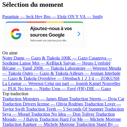
Sélection du moment
Parapluie — Jeck
Hey Bro — Eloïz
ON Y VA — Smily
On aime
Notre Dame —
Gazo & Tiakola
100K —
Gazo
Casanova —
Soolking
Laisse Moi —
KeBlack
Saiyan —
Heuss L'enfoiré
Bécane —
Yamê
200K —
Tiakola
Laboratoire —
Werenoi
Meuda
—
Tiakola
Outro —
Gazo & Tiakola
Ailleurs —
Josman
Interlude
—
Gazo & Tiakola
Overdrive —
Ofenbach
1 2 3 4 —
ZOKUSH
La League —
Werenoi
Celui qui part —
Joseph Kamel
Nouvelles
—
PLK
No love —
Ninho
Urus —
Favé (FR)
DIE —
Gazo
Top traduction
Traduction Monsters —
James Blunt
Traduction Streets —
Doja Cat
Traduction Drivers license —
Olivia Rodrigo
Traduction Lover —
Taylor Swift
Traduction Teeth —
5 Seconds Of Summer
Traduction
Seya —
Morad
Traduction No Idea —
Don Toliver
Traduction
Morado —
J Balvin
Traduction Hard For Me —
Michele Morrone
Traduction Rapture —
Michele Morrone
Traduction Stand By —