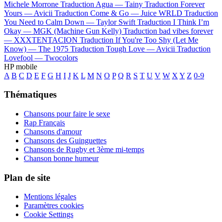
Michele Morrone
Traduction Agua —
Tainy
Traduction Forever
Yours —
Avicii
Traduction Come & Go —
Juice WRLD
Traduction
You Need to Calm Down —
Taylor Swift
Traduction I Think I’m
Okay —
MGK (Machine Gun Kelly)
Traduction bad vibes forever
—
XXXTENTACION
Traduction If You're Too Shy (Let Me
Know) —
The 1975
Traduction Tough Love —
Avicii
Traduction
Lovefool —
Twocolors
HP mobile
A
B
C
D
E
F
G
H
I
J
K
L
M
N
O
P
Q
R
S
T
U
V
W
X
Y
Z
0-9
Thématiques
Chansons pour faire le sexe
Rap Français
Chansons d'amour
Chansons des Guinguettes
Chansons de Rugby et 3ème mi-temps
Chanson bonne humeur
Plan de site
Mentions légales
Paramètres cookies
Cookie Settings