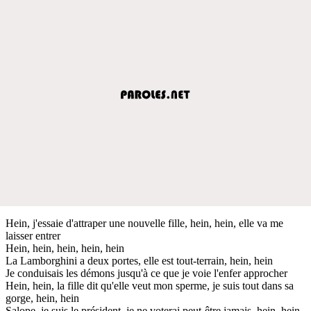
Hein, j'essaie d'attraper une nouvelle fille, hein, hein, elle va me
laisser entrer
Hein, hein, hein, hein, hein
La Lamborghini a deux portes, elle est tout-terrain, hein, hein
Je conduisais les démons jusqu'à ce que je voie l'enfer approcher
Hein, hein, la fille dit qu'elle veut mon sperme, je suis tout dans sa
gorge, hein, hein
Salope, je suis le président, je ne voterai peut-être jamais, hein, hein