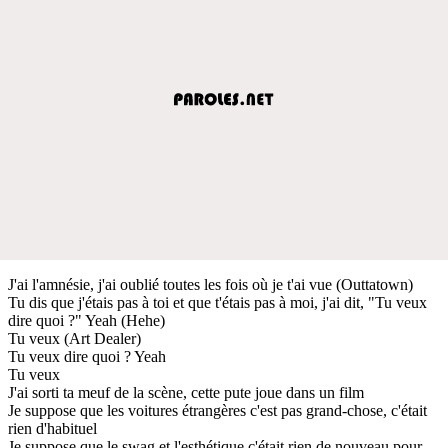
J'ai l'amnésie, j'ai oublié toutes les fois où je t'ai vue (Outtatown)
Tu dis que j'étais pas à toi et que t'étais pas à moi, j'ai dit, "Tu veux
dire quoi ?" Yeah (Hehe)
Tu veux (Art Dealer)
Tu veux dire quoi ? Yeah
Tu veux
J'ai sorti ta meuf de la scène, cette pute joue dans un film
Je suppose que les voitures étrangères c'est pas grand-chose, c'était
rien d'habituel
Je suppose que le swag et l'esthétique c'était rien de nouveau pour