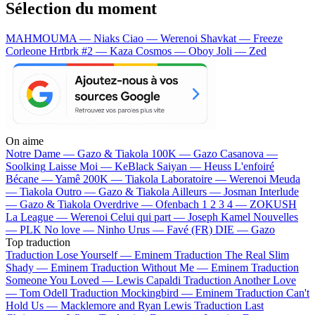
Sélection du moment
MAHMOUMA — Niaks
Ciao — Werenoi
Shavkat — Freeze
Corleone
Hrtbrk #2 — Kaza
Cosmos — Oboy
Joli — Zed
On aime
Notre Dame —
Gazo & Tiakola
100K —
Gazo
Casanova —
Soolking
Laisse Moi —
KeBlack
Saiyan —
Heuss L'enfoiré
Bécane —
Yamê
200K —
Tiakola
Laboratoire —
Werenoi
Meuda
—
Tiakola
Outro —
Gazo & Tiakola
Ailleurs —
Josman
Interlude
—
Gazo & Tiakola
Overdrive —
Ofenbach
1 2 3 4 —
ZOKUSH
La League —
Werenoi
Celui qui part —
Joseph Kamel
Nouvelles
—
PLK
No love —
Ninho
Urus —
Favé (FR)
DIE —
Gazo
Top traduction
Traduction Lose Yourself —
Eminem
Traduction The Real Slim
Shady —
Eminem
Traduction Without Me —
Eminem
Traduction
Someone You Loved —
Lewis Capaldi
Traduction Another Love
—
Tom Odell
Traduction Mockingbird —
Eminem
Traduction Can't
Hold Us —
Macklemore and Ryan Lewis
Traduction Last