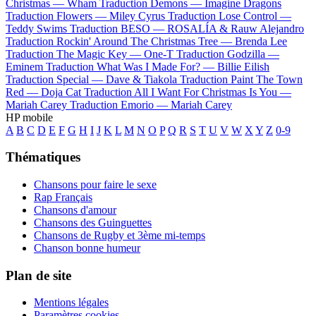
Christmas —
Wham
Traduction Demons —
Imagine Dragons
Traduction Flowers —
Miley Cyrus
Traduction Lose Control —
Teddy Swims
Traduction BESO —
ROSALÍA & Rauw Alejandro
Traduction Rockin' Around The Christmas Tree —
Brenda Lee
Traduction The Magic Key —
One-T
Traduction Godzilla —
Eminem
Traduction What Was I Made For? —
Billie Eilish
Traduction Special —
Dave & Tiakola
Traduction Paint The Town
Red —
Doja Cat
Traduction All I Want For Christmas Is You —
Mariah Carey
Traduction Emorio —
Mariah Carey
HP mobile
A
B
C
D
E
F
G
H
I
J
K
L
M
N
O
P
Q
R
S
T
U
V
W
X
Y
Z
0-9
Thématiques
Chansons pour faire le sexe
Rap Français
Chansons d'amour
Chansons des Guinguettes
Chansons de Rugby et 3ème mi-temps
Chanson bonne humeur
Plan de site
Mentions légales
Paramètres cookies