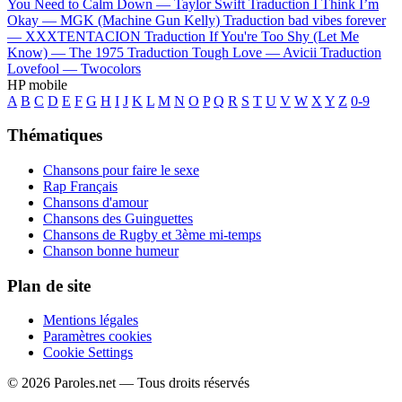
You Need to Calm Down —
Taylor Swift
Traduction I Think I’m
Okay —
MGK (Machine Gun Kelly)
Traduction bad vibes forever
—
XXXTENTACION
Traduction If You're Too Shy (Let Me
Know) —
The 1975
Traduction Tough Love —
Avicii
Traduction
Lovefool —
Twocolors
HP mobile
A
B
C
D
E
F
G
H
I
J
K
L
M
N
O
P
Q
R
S
T
U
V
W
X
Y
Z
0-9
Thématiques
Chansons pour faire le sexe
Rap Français
Chansons d'amour
Chansons des Guinguettes
Chansons de Rugby et 3ème mi-temps
Chanson bonne humeur
Plan de site
Mentions légales
Paramètres cookies
Cookie Settings
© 2026 Paroles.net — Tous droits réservés