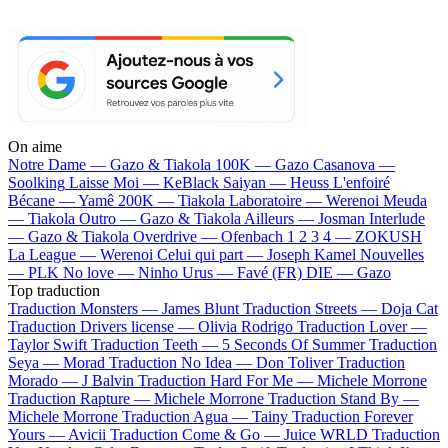
On aime
Notre Dame —
Gazo & Tiakola
100K —
Gazo
Casanova —
Soolking
Laisse Moi —
KeBlack
Saiyan —
Heuss L'enfoiré
Bécane —
Yamê
200K —
Tiakola
Laboratoire —
Werenoi
Meuda
—
Tiakola
Outro —
Gazo & Tiakola
Ailleurs —
Josman
Interlude
—
Gazo & Tiakola
Overdrive —
Ofenbach
1 2 3 4 —
ZOKUSH
La League —
Werenoi
Celui qui part —
Joseph Kamel
Nouvelles
—
PLK
No love —
Ninho
Urus —
Favé (FR)
DIE —
Gazo
Top traduction
Traduction Monsters —
James Blunt
Traduction Streets —
Doja Cat
Traduction Drivers license —
Olivia Rodrigo
Traduction Lover —
Taylor Swift
Traduction Teeth —
5 Seconds Of Summer
Traduction
Seya —
Morad
Traduction No Idea —
Don Toliver
Traduction
Morado —
J Balvin
Traduction Hard For Me —
Michele Morrone
Traduction Rapture —
Michele Morrone
Traduction Stand By —
Michele Morrone
Traduction Agua —
Tainy
Traduction Forever
Yours —
Avicii
Traduction Come & Go —
Juice WRLD
Traduction