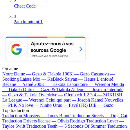
2
Cheat Code
3
2am in mtp pt 1
On aime
Notre Dame —
Gazo & Tiakola
100K —
Gazo
Casanova —
Soolking
Laisse Moi —
KeBlack
Saiyan —
Heuss L'enfoiré
Bécane —
Yamê
200K —
Tiakola
Laboratoire —
Werenoi
Meuda
—
Tiakola
Outro —
Gazo & Tiakola
Ailleurs —
Josman
Interlude
—
Gazo & Tiakola
Overdrive —
Ofenbach
1 2 3 4 —
ZOKUSH
La League —
Werenoi
Celui qui part —
Joseph Kamel
Nouvelles
—
PLK
No love —
Ninho
Urus —
Favé (FR)
DIE —
Gazo
Top traduction
Traduction Monsters —
James Blunt
Traduction Streets —
Doja Cat
Traduction Drivers license —
Olivia Rodrigo
Traduction Lover —
Taylor Swift
Traduction Teeth —
5 Seconds Of Summer
Traduction