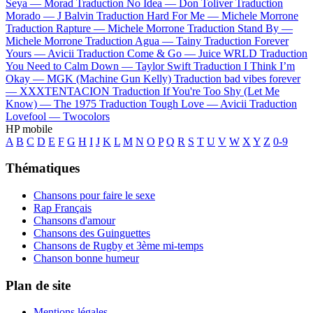
Seya —
Morad
Traduction No Idea —
Don Toliver
Traduction
Morado —
J Balvin
Traduction Hard For Me —
Michele Morrone
Traduction Rapture —
Michele Morrone
Traduction Stand By —
Michele Morrone
Traduction Agua —
Tainy
Traduction Forever
Yours —
Avicii
Traduction Come & Go —
Juice WRLD
Traduction
You Need to Calm Down —
Taylor Swift
Traduction I Think I’m
Okay —
MGK (Machine Gun Kelly)
Traduction bad vibes forever
—
XXXTENTACION
Traduction If You're Too Shy (Let Me
Know) —
The 1975
Traduction Tough Love —
Avicii
Traduction
Lovefool —
Twocolors
HP mobile
A
B
C
D
E
F
G
H
I
J
K
L
M
N
O
P
Q
R
S
T
U
V
W
X
Y
Z
0-9
Thématiques
Chansons pour faire le sexe
Rap Français
Chansons d'amour
Chansons des Guinguettes
Chansons de Rugby et 3ème mi-temps
Chanson bonne humeur
Plan de site
Mentions légales