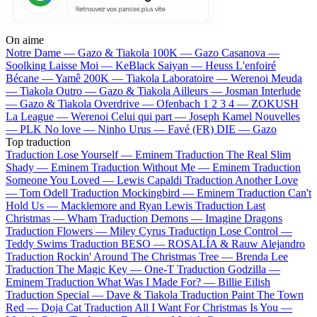
On aime
Notre Dame —
Gazo & Tiakola
100K —
Gazo
Casanova —
Soolking
Laisse Moi —
KeBlack
Saiyan —
Heuss L'enfoiré
Bécane —
Yamê
200K —
Tiakola
Laboratoire —
Werenoi
Meuda
—
Tiakola
Outro —
Gazo & Tiakola
Ailleurs —
Josman
Interlude
—
Gazo & Tiakola
Overdrive —
Ofenbach
1 2 3 4 —
ZOKUSH
La League —
Werenoi
Celui qui part —
Joseph Kamel
Nouvelles
—
PLK
No love —
Ninho
Urus —
Favé (FR)
DIE —
Gazo
Top traduction
Traduction Lose Yourself —
Eminem
Traduction The Real Slim
Shady —
Eminem
Traduction Without Me —
Eminem
Traduction
Someone You Loved —
Lewis Capaldi
Traduction Another Love
—
Tom Odell
Traduction Mockingbird —
Eminem
Traduction Can't
Hold Us —
Macklemore and Ryan Lewis
Traduction Last
Christmas —
Wham
Traduction Demons —
Imagine Dragons
Traduction Flowers —
Miley Cyrus
Traduction Lose Control —
Teddy Swims
Traduction BESO —
ROSALÍA & Rauw Alejandro
Traduction Rockin' Around The Christmas Tree —
Brenda Lee
Traduction The Magic Key —
One-T
Traduction Godzilla —
Eminem
Traduction What Was I Made For? —
Billie Eilish
Traduction Special —
Dave & Tiakola
Traduction Paint The Town
Red —
Doja Cat
Traduction All I Want For Christmas Is You —