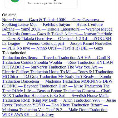
On aime
Notre Dame —
Gazo & Tiakola
100K —
Gazo
Casanova —
Soolking
Laisse Moi —
KeBlack
Saiyan —
Heuss L'enfoiré
Bécane —
Yamê
200K —
Tiakola
Laboratoire —
Werenoi
Meuda
—
Tiakola
Outro —
Gazo & Tiakola
Ailleurs —
Josman
Interlude
—
Gazo & Tiakola
Overdrive —
Ofenbach
1 2 3 4 —
ZOKUSH
La League —
Werenoi
Celui qui part —
Joseph Kamel
Nouvelles
—
PLK
No love —
Ninho
Urus —
Favé (FR)
DIE —
Gazo
Top traduction
Traduction des fleurs —
Tove Lo
Traduction AH HA —
Cardi B
Traduction Coulda Shoulda Woulda —
Russ
Traduction KYLIAN
DICTADOR —
SurNervis
Traduction The Way You Are —
Electric Callboy
Traduction Home To Me —
Tones & I
Traduction
Mi Chico —
DJ Goja
Traduction My Body Isn't Ready —
Sombr
Traduction Danceteria —
Madonna
Traduction MORNING DEW
(DONK) —
Beyoncé
Traduction Hush —
Muse
Traduction The
Time Of My Life —
Benson Boone
Traduction Camera —
Charli
XCX
Traduction Happiness is So Sad —
Swedish House Mafia
Traduction RMB (Ring My Bell) —
Aitch
Traduction 99% —
Jessie
Reyez
Traduction YOYO —
Don Xhoni
Traduction Bizarre —
Madonna
Traduction Van Cleef Pt 2 —
Malie Donn
Traduction
WIDE AWAKE —
Chris Grey