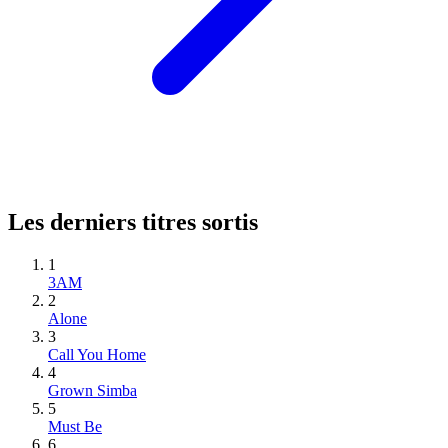
Les derniers titres sortis
1
3AM
2
Alone
3
Call You Home
4
Grown Simba
5
Must Be
6