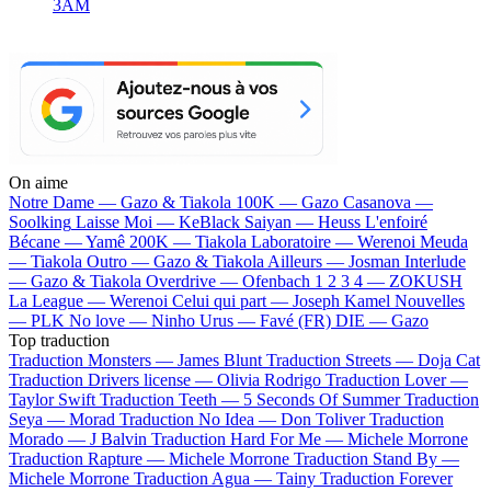
3AM
On aime
Notre Dame —
Gazo & Tiakola
100K —
Gazo
Casanova —
Soolking
Laisse Moi —
KeBlack
Saiyan —
Heuss L'enfoiré
Bécane —
Yamê
200K —
Tiakola
Laboratoire —
Werenoi
Meuda
—
Tiakola
Outro —
Gazo & Tiakola
Ailleurs —
Josman
Interlude
—
Gazo & Tiakola
Overdrive —
Ofenbach
1 2 3 4 —
ZOKUSH
La League —
Werenoi
Celui qui part —
Joseph Kamel
Nouvelles
—
PLK
No love —
Ninho
Urus —
Favé (FR)
DIE —
Gazo
Top traduction
Traduction Monsters —
James Blunt
Traduction Streets —
Doja Cat
Traduction Drivers license —
Olivia Rodrigo
Traduction Lover —
Taylor Swift
Traduction Teeth —
5 Seconds Of Summer
Traduction
Seya —
Morad
Traduction No Idea —
Don Toliver
Traduction
Morado —
J Balvin
Traduction Hard For Me —
Michele Morrone
Traduction Rapture —
Michele Morrone
Traduction Stand By —
Michele Morrone
Traduction Agua —
Tainy
Traduction Forever