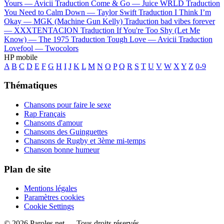
Yours —
Avicii
Traduction Come & Go —
Juice WRLD
Traduction
You Need to Calm Down —
Taylor Swift
Traduction I Think I’m
Okay —
MGK (Machine Gun Kelly)
Traduction bad vibes forever
—
XXXTENTACION
Traduction If You're Too Shy (Let Me
Know) —
The 1975
Traduction Tough Love —
Avicii
Traduction
Lovefool —
Twocolors
HP mobile
A
B
C
D
E
F
G
H
I
J
K
L
M
N
O
P
Q
R
S
T
U
V
W
X
Y
Z
0-9
Thématiques
Chansons pour faire le sexe
Rap Français
Chansons d'amour
Chansons des Guinguettes
Chansons de Rugby et 3ème mi-temps
Chanson bonne humeur
Plan de site
Mentions légales
Paramètres cookies
Cookie Settings
© 2026 Paroles.net — Tous droits réservés