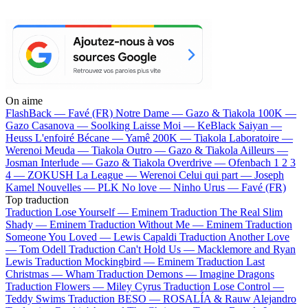
On aime
FlashBack —
Favé (FR)
Notre Dame —
Gazo & Tiakola
100K —
Gazo
Casanova —
Soolking
Laisse Moi —
KeBlack
Saiyan —
Heuss L'enfoiré
Bécane —
Yamê
200K —
Tiakola
Laboratoire —
Werenoi
Meuda —
Tiakola
Outro —
Gazo & Tiakola
Ailleurs —
Josman
Interlude —
Gazo & Tiakola
Overdrive —
Ofenbach
1 2 3
4 —
ZOKUSH
La League —
Werenoi
Celui qui part —
Joseph
Kamel
Nouvelles —
PLK
No love —
Ninho
Urus —
Favé (FR)
Top traduction
Traduction Lose Yourself —
Eminem
Traduction The Real Slim
Shady —
Eminem
Traduction Without Me —
Eminem
Traduction
Someone You Loved —
Lewis Capaldi
Traduction Another Love
—
Tom Odell
Traduction Can't Hold Us —
Macklemore and Ryan
Lewis
Traduction Mockingbird —
Eminem
Traduction Last
Christmas —
Wham
Traduction Demons —
Imagine Dragons
Traduction Flowers —
Miley Cyrus
Traduction Lose Control —
Teddy Swims
Traduction BESO —
ROSALÍA & Rauw Alejandro