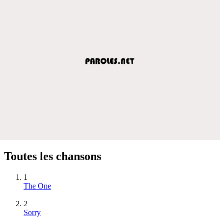
Toutes les chansons
1
The One
2
Sorry