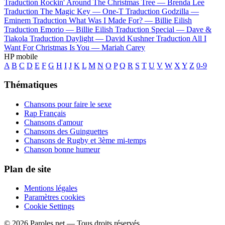
Traduction Rockin' Around The Christmas Tree —
Brenda Lee
Traduction The Magic Key —
One-T
Traduction Godzilla —
Eminem
Traduction What Was I Made For? —
Billie Eilish
Traduction Emorio —
Billie Eilish
Traduction Special —
Dave &
Tiakola
Traduction Daylight —
David Kushner
Traduction All I
Want For Christmas Is You —
Mariah Carey
HP mobile
A
B
C
D
E
F
G
H
I
J
K
L
M
N
O
P
Q
R
S
T
U
V
W
X
Y
Z
0-9
Thématiques
Chansons pour faire le sexe
Rap Français
Chansons d'amour
Chansons des Guinguettes
Chansons de Rugby et 3ème mi-temps
Chanson bonne humeur
Plan de site
Mentions légales
Paramètres cookies
Cookie Settings
© 2026 Paroles.net — Tous droits réservés